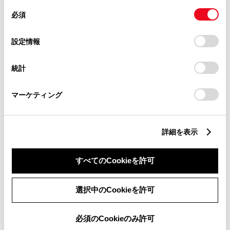
施設情報・サービス
同
とCookie(クッキー)に同意したこととなります。
必須
意
の
「すべてのCookieを許可」をクリックすることで、お客様の
選
デバイスにすべてのCookie(クッキー)が保存されることに同
設定情報
択
意したことになります。Cookie(クッキー)のオプトアウト、
設定の変更、同意を撤回したりするにあたっては、当社の
統計
「
Cookie（クッキー）情報の取り扱いについて
」をご覧くだ
さい。
マーケティング
詳細を表示
すべてのCookieを許可
新車
中古車
サービス
軽自動車
選択中のCookieを許可
バリアフリー/フラットフロ
バリアフリー/多目的駐車場
ア
必須のCookieのみ許可
WiFi
G-Station