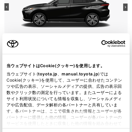
ハリアー
グレード
PHEV G
カラー
プレシャスブラックパール
当ウェブサイトはCookie(クッキー)を使用します。
エンジンタイプ
PHEV
当ウェブサイト(
toyota.jp
、
manual.toyota.jp
)では
Cookie(クッキー)を使用して、ユーザーに合わせたコンテン
駆動方式
E-Four
ツや広告の表示、ソーシャルメディアの提供、広告の表示回
数やクリック数の測定を行っています。またユーザーによる
サイト利用状況についても情報を収集し、ソーシャルメディ
試乗予約
アや広告配信、データ解析の各パートナーと共有していま
す。各パートナーは、ここで収集された情報とユーザーが各
パートナーに提供した他の情報、ユーザーが各パートナーの
サービスを使用したときに収集した他の情報を組み合わせて
使用することがあります。当ウェブサイトの使用を続行する