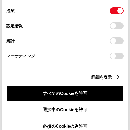
使用することがあります。当ウェブサイトの使用を続行する
同
とCookie(クッキー)に同意したこととなります。
必須
意
の
「すべてのCookieを許可」をクリックすることで、お客様の
選
デバイスにすべてのCookie(クッキー)が保存されることに同
設定情報
択
意したことになります。Cookie(クッキー)のオプトアウト、
設定の変更、同意を撤回したりするにあたっては、当社の
統計
「
Cookie（クッキー）情報の取り扱いについて
」をご覧くだ
さい。
マーケティング
詳細を表示
すべてのCookieを許可
新車
サービス
軽自動車
選択中のCookieを許可
バリアフリー/多目的駐車場
WiFi
車検・整備・メンテナンス取
G-Station
必須のCookieのみ許可
扱店