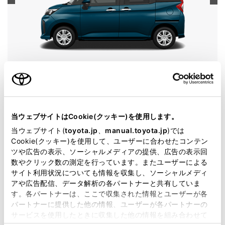
ルーミー
グレード
G
カラー
レーザーブルークリスタルシャイン
当ウェブサイトはCookie(クッキー)を使用します。
エンジンタイプ
ガソリン
当ウェブサイト(
toyota.jp
、
manual.toyota.jp
)では
Cookie(クッキー)を使用して、ユーザーに合わせたコンテン
駆動方式
2WD FF
ツや広告の表示、ソーシャルメディアの提供、広告の表示回
数やクリック数の測定を行っています。またユーザーによる
サイト利用状況についても情報を収集し、ソーシャルメディ
試乗予約
アや広告配信、データ解析の各パートナーと共有していま
す。各パートナーは、ここで収集された情報とユーザーが各
パートナーに提供した他の情報、ユーザーが各パートナーの
サービスを使用したときに収集した他の情報を組み合わせて
施設情報・サービス