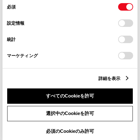
同
とCookie(クッキー)に同意したこととなります。
必須
意
の
「すべてのCookieを許可」をクリックすることで、お客様の
キッズルーム
WiFi
選
デバイスにすべてのCookie(クッキー)が保存されることに同
設定情報
車検・整備・メンテナンス取
G-Station
択
意したことになります。Cookie(クッキー)のオプトアウト、
扱店
設定の変更、同意を撤回したりするにあたっては、当社の
統計
「
Cookie（クッキー）情報の取り扱いについて
」をご覧くだ
販売店ウェブサイト
さい。
マーケティング
詳細を表示
営業日カレンダー
すべてのCookieを許可
選択中のCookieを許可
必須のCookieのみ許可