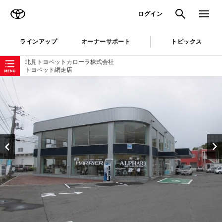
TOYOTA
検索
メニュ
ログイン
ラインアップ
オーナーサポート
トピックス
ローカルナビゲーション
北見トヨペットカローラ株式会社
トヨペット網走店