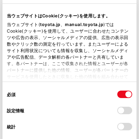
当ウェブサイトはCookie(クッキー)を使用します。
当ウェブサイト(
toyota.jp
、
manual.toyota.jp
)では
Cookie(クッキー)を使用して、ユーザーに合わせたコンテン
ツや広告の表示、ソーシャルメディアの提供、広告の表示回
数やクリック数の測定を行っています。またユーザーによる
中古車
サービス
軽自動車
サイト利用状況についても情報を収集し、ソーシャルメディ
アや広告配信、データ解析の各パートナーと共有していま
す。各パートナーは、ここで収集された情報とユーザーが各
キッズルーム
WiFi
パートナーに提供した他の情報、ユーザーが各パートナーの
サービスを使用したときに収集した他の情報を組み合わせて
販売店ウェブサイト
使用することがあります。当ウェブサイトの使用を続行する
同
とCookie(クッキー)に同意したこととなります。
必須
意
の
「すべてのCookieを許可」をクリックすることで、お客様の
選
デバイスにすべてのCookie(クッキー)が保存されることに同
設定情報
択
意したことになります。Cookie(クッキー)のオプトアウト、
営業日カレンダー
設定の変更、同意を撤回したりするにあたっては、当社の
統計
「
Cookie（クッキー）情報の取り扱いについて
」をご覧くだ
さい。