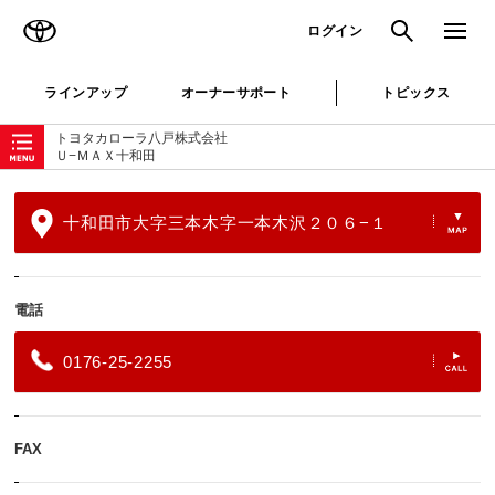
TOYOTA
検索
メニュ
ログイン
ラインアップ
オーナーサポート
トピックス
ローカルナビゲーション
トヨタカローラ八戸株式会社
Ｕ−ＭＡＸ十和田
十和田市大字三本木字一本木沢２０６−１
電話
0176-25-2255
FAX