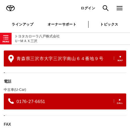
TOYOTA
検索
メニュ
ログイン
ラインアップ
オーナーサポート
トピックス
ローカルナビゲーション
トヨタカローラ八戸株式会社
Ｕ−ＭＡＸ三沢
青森県三沢市大字三沢字南山６４番地９号
電話
中古車(U-Car)
0176-27-6651
FAX