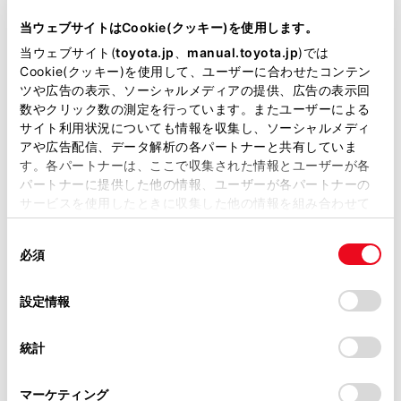
当ウェブサイトはCookie(クッキー)を使用します。
当ウェブサイト(
toyota.jp
、
manual.toyota.jp
)では
Cookie(クッキー)を使用して、ユーザーに合わせたコンテン
ツや広告の表示、ソーシャルメディアの提供、広告の表示回
数やクリック数の測定を行っています。またユーザーによる
サイト利用状況についても情報を収集し、ソーシャルメディ
アや広告配信、データ解析の各パートナーと共有していま
中古車
軽自動車
す。各パートナーは、ここで収集された情報とユーザーが各
パートナーに提供した他の情報、ユーザーが各パートナーの
販売店ウェブサイト
サービスを使用したときに収集した他の情報を組み合わせて
使用することがあります。当ウェブサイトの使用を続行する
同
とCookie(クッキー)に同意したこととなります。
必須
意
の
「すべてのCookieを許可」をクリックすることで、お客様の
選
デバイスにすべてのCookie(クッキー)が保存されることに同
設定情報
営業日カレンダー
択
意したことになります。Cookie(クッキー)のオプトアウト、
設定の変更、同意を撤回したりするにあたっては、当社の
統計
「
Cookie（クッキー）情報の取り扱いについて
」をご覧くだ
さい。
マーケティング