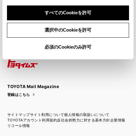
関連サイト
すべてのCookieを許可
関連サービス
選択中のCookieを許可
公式SNS
必須のCookieのみ許可
LINE
X
Facebook
YouTube
Instagram
トヨタイムズ
TOYOTA Mail Magazine
登録はこちら
サイトマップ
サイト利用について
個人情報の取扱いについて
TOYOTAアカウント利用規約
反社会的勢力に対する基本方針
企業情報
リコール情報