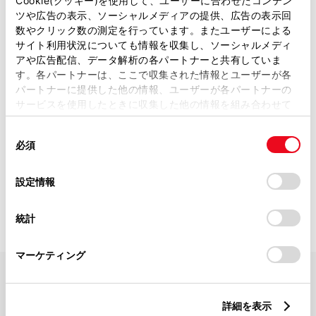
Cookie(クッキー)を使用して、ユーザーに合わせたコンテン
ツや広告の表示、ソーシャルメディアの提供、広告の表示回
数やクリック数の測定を行っています。またユーザーによる
サイト利用状況についても情報を収集し、ソーシャルメディ
2022年で60周年。「岩手」を、もっと。地元に愛され、地域密
アや広告配信、データ解析の各パートナーと共有していま
着型の販売店を目指し、お客様のカーライフを全力でサポート。
す。各パートナーは、ここで収集された情報とユーザーが各
「安心安全最適なモビリティを提供し、県内で一番元気な会社に
なる」をテーマに、これからも皆様に愛されるお店であるよう、
パートナーに提供した他の情報、ユーザーが各パートナーの
お客様の声を大切にしてまいります。カーライフの中で何かお困
サービスを使用したときに収集した他の情報を組み合わせて
りのことがございましたら、お気軽にご相談ください！
使用することがあります。当ウェブサイトの使用を続行する
同
とCookie(クッキー)に同意したこととなります。
滝代 翔
店長
必須
意
の
「すべてのCookieを許可」をクリックすることで、お客様の
選
デバイスにすべてのCookie(クッキー)が保存されることに同
設定情報
択
意したことになります。Cookie(クッキー)のオプトアウト、
設定の変更、同意を撤回したりするにあたっては、当社の
統計
「
Cookie（クッキー）情報の取り扱いについて
」をご覧くだ
さい。
マーケティング
FAQ・お問い合わせ
詳細を表示