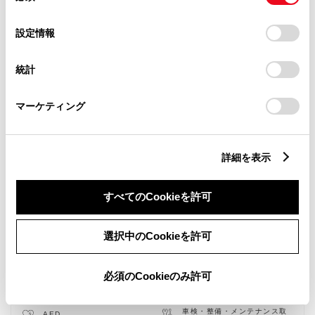
の
「すべてのCookieを許可」をクリックすることで、お客様の
選
デバイスにすべてのCookie(クッキー)が保存されることに同
設定情報
択
意したことになります。Cookie(クッキー)のオプトアウト、
設定の変更、同意を撤回したりするにあたっては、当社の
統計
「
Cookie（クッキー）情報の取り扱いについて
」をご覧くだ
さい。
マーケティング
詳細を表示
すべてのCookieを許可
新車
中古車
サービス
軽自動車
選択中のCookieを許可
キッズルーム
授乳室
バリアフリー/フラットフロ
バリアフリー/多目的駐車場
ア
必須のCookieのみ許可
バリアフリー/多目的トイレ
WiFi
G-Station
自動洗車機
車検・整備・メンテナンス取
AED