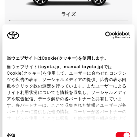
ライズ
グレード
HYBRID Z
カラー
ブラックマイカメタリック
エンジンタイプ
ハイブリッド
当ウェブサイトはCookie(クッキー)を使用します。
駆動方式
2WD FF
当ウェブサイト(
toyota.jp
、
manual.toyota.jp
)では
Cookie(クッキー)を使用して、ユーザーに合わせたコンテン
ツや広告の表示、ソーシャルメディアの提供、広告の表示回
試乗予約
数やクリック数の測定を行っています。またユーザーによる
サイト利用状況についても情報を収集し、ソーシャルメディ
アや広告配信、データ解析の各パートナーと共有していま
す。各パートナーは、ここで収集された情報とユーザーが各
パートナーに提供した他の情報、ユーザーが各パートナーの
サービスを使用したときに収集した他の情報を組み合わせて
施設情報・サービス
使用することがあります。当ウェブサイトの使用を続行する
同
とCookie(クッキー)に同意したこととなります。
必須
意