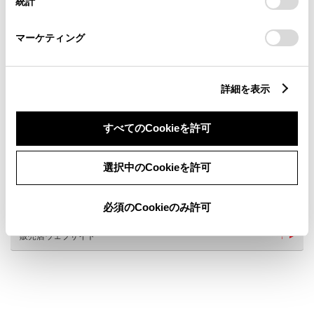
統計
「
Cookie（クッキー）情報の取り扱いについて
」をご覧くだ
さい。
マーケティング
詳細を表示
新車
中古車
サービス
軽自動車
すべてのCookieを許可
バリアフリー/多目的駐車場
WiFi
車検・整備・メンテナンス取
自動洗車機
選択中のCookieを許可
扱店
WAX洗車
介助専門士のいるお店
キッズコーナー
敷地内全面禁煙
必須のCookieのみ許可
販売店ウェブサイト