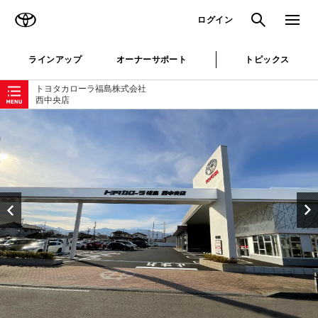
TOYOTA
検索
メニュ
ログイン
ラインアップ
オーナーサポート
トピックス
ローカルナビゲーション
トヨタカローラ福島株式会社
西中央店