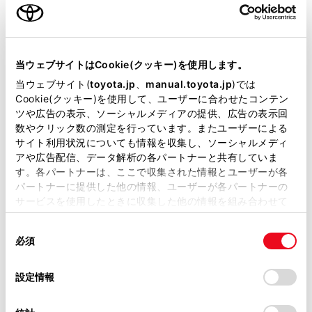
カラー
プラチナホワイトパールマイカ
エンジンタイプ
ガソリン
駆動方式
4WD
当ウェブサイトはCookie(クッキー)を使用します。
当ウェブサイト(
toyota.jp
、
manual.toyota.jp
)では
Cookie(クッキー)を使用して、ユーザーに合わせたコンテン
展示車
ツや広告の表示、ソーシャルメディアの提供、広告の表示回
数やクリック数の測定を行っています。またユーザーによる
サイト利用状況についても情報を収集し、ソーシャルメディ
アや広告配信、データ解析の各パートナーと共有していま
す。各パートナーは、ここで収集された情報とユーザーが各
施設情報・サービス
パートナーに提供した他の情報、ユーザーが各パートナーの
サービスを使用したときに収集した他の情報を組み合わせて
使用することがあります。当ウェブサイトの使用を続行する
同
とCookie(クッキー)に同意したこととなります。
必須
意
の
「すべてのCookieを許可」をクリックすることで、お客様の
選
デバイスにすべてのCookie(クッキー)が保存されることに同
設定情報
択
意したことになります。Cookie(クッキー)のオプトアウト、
設定の変更、同意を撤回したりするにあたっては、当社の