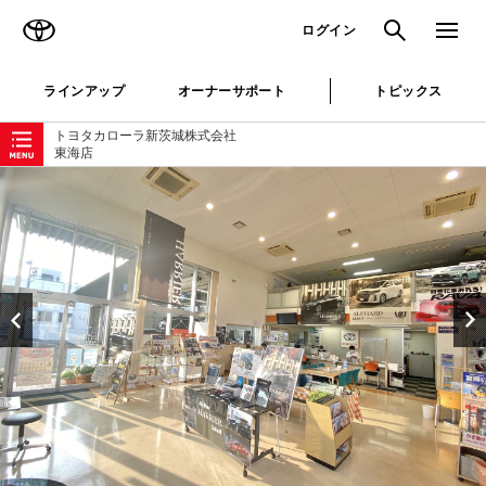
TOYOTA
検索
メニュ
ログイン
ラインアップ
オーナーサポート
トピックス
ローカルナビゲーション
トヨタカローラ新茨城株式会社
東海店