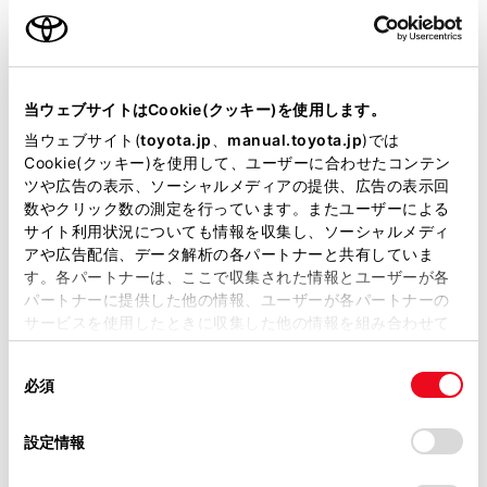
エンジンタイプ
ハイブリッド
駆動方式
E-Four
当ウェブサイトはCookie(クッキー)を使用します。
即時予約
当ウェブサイト(
toyota.jp
、
manual.toyota.jp
)では
Cookie(クッキー)を使用して、ユーザーに合わせたコンテン
ツや広告の表示、ソーシャルメディアの提供、広告の表示回
数やクリック数の測定を行っています。またユーザーによる
サイト利用状況についても情報を収集し、ソーシャルメディ
施設情報・サービス
アや広告配信、データ解析の各パートナーと共有していま
す。各パートナーは、ここで収集された情報とユーザーが各
パートナーに提供した他の情報、ユーザーが各パートナーの
サービスを使用したときに収集した他の情報を組み合わせて
使用することがあります。当ウェブサイトの使用を続行する
同
とCookie(クッキー)に同意したこととなります。
必須
意
の
「すべてのCookieを許可」をクリックすることで、お客様の
選
デバイスにすべてのCookie(クッキー)が保存されることに同
設定情報
択
意したことになります。Cookie(クッキー)のオプトアウト、
設定の変更、同意を撤回したりするにあたっては、当社の