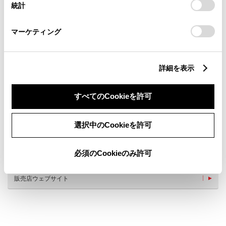
統計
「
Cookie（クッキー）情報の取り扱いについて
」をご覧くだ
さい。
マーケティング
新車
中古車
サービス
軽自動車
詳細を表示
バリアフリー/フラットフロ
バリアフリー/多目的駐車場
ア
すべてのCookieを許可
バリアフリー/多目的トイレ
WiFi
G-Station
AED
選択中のCookieを許可
車検・整備・メンテナンス取
その場で車検
扱店
板金塗装
おむつ交換台
必須のCookieのみ許可
au取扱店
キッズコーナー
販売店ウェブサイト