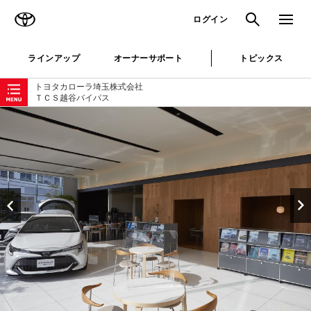
TOYOTA
検索
メニュ
ログイン
ラインアップ
オーナーサポート
トピックス
ローカルナビゲーション
トヨタカローラ埼玉株式会社
ＴＣＳ越谷バイパス