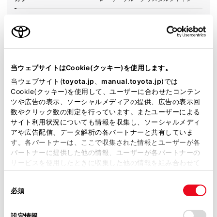
エンジンタイプ
ガソリン
駆動方式
2WD FF
試乗予約
当ウェブサイトはCookie(クッキー)を使用します。
当ウェブサイト(
toyota.jp
、
manual.toyota.jp
)では
Cookie(クッキー)を使用して、ユーザーに合わせたコンテン
ツや広告の表示、ソーシャルメディアの提供、広告の表示回
数やクリック数の測定を行っています。またユーザーによる
施設情報・サービス
サイト利用状況についても情報を収集し、ソーシャルメディ
アや広告配信、データ解析の各パートナーと共有していま
す。各パートナーは、ここで収集された情報とユーザーが各
パートナーに提供した他の情報、ユーザーが各パートナーの
サービスを使用したときに収集した他の情報を組み合わせて
使用することがあります。当ウェブサイトの使用を続行する
同
とCookie(クッキー)に同意したこととなります。
必須
意
の
「すべてのCookieを許可」をクリックすることで、お客様の
選
デバイスにすべてのCookie(クッキー)が保存されることに同
設定情報