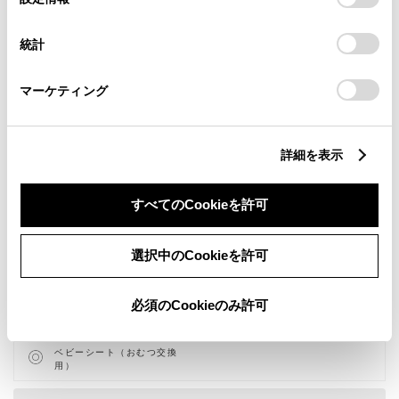
択
意したことになります。Cookie(クッキー)のオプトアウト、
設定の変更、同意を撤回したりするにあたっては、当社の
統計
「
Cookie（クッキー）情報の取り扱いについて
」をご覧くだ
さい。
マーケティング
新車
中古車
サービス
軽自動車
詳細を表示
キッズルーム
授乳室
すべてのCookieを許可
バリアフリー/フラットフロ
バリアフリー/多目的駐車場
ア
バリアフリー/多目的トイレ
WiFi
選択中のCookieを許可
車検・整備・メンテナンス取
自動洗車機
扱店
ベビーシート（おむつ交換用
WAX洗車
シート）
必須のCookieのみ許可
新車取扱店
U-car(中古車)取扱店
PiPit（au販売店）
多目的トイレ
ベビーシート（おむつ交換
用）