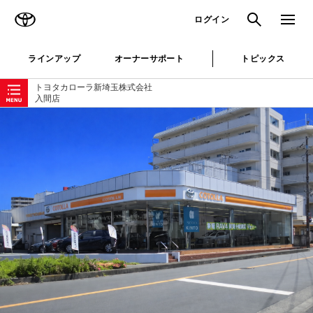
TOYOTA
検索
メニュ
ログイン
ラインアップ
オーナーサポート
トピックス
ローカルナビゲーション
トヨタカローラ新埼玉株式会社
入間店