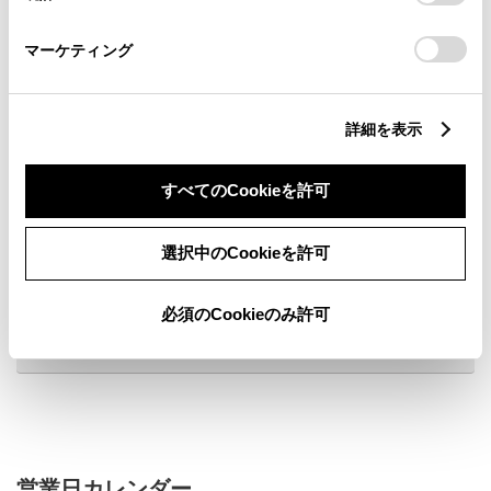
さい。
マーケティング
詳細を表示
新車
サービス
軽自動車
すべてのCookieを許可
車検・整備・メンテナンス取
新車取扱店
扱店
選択中のCookieを許可
鈑金・塗装修理取扱店
くるま買取
安心サポートセンター対応店
au Wi-Fiスポット
舗
必須のCookieのみ許可
販売店ウェブサイト
営業日カレンダー