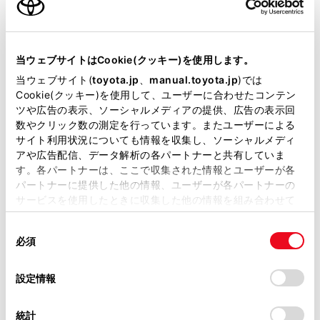
エンジンタイプ
ハイブリッド
駆動方式
2WD FF
当ウェブサイトはCookie(クッキー)を使用します。
当ウェブサイト(
toyota.jp
、
manual.toyota.jp
)では
Cookie(クッキー)を使用して、ユーザーに合わせたコンテン
試乗予約
ツや広告の表示、ソーシャルメディアの提供、広告の表示回
数やクリック数の測定を行っています。またユーザーによる
サイト利用状況についても情報を収集し、ソーシャルメディ
アや広告配信、データ解析の各パートナーと共有していま
す。各パートナーは、ここで収集された情報とユーザーが各
施設情報・サービス
パートナーに提供した他の情報、ユーザーが各パートナーの
サービスを使用したときに収集した他の情報を組み合わせて
使用することがあります。当ウェブサイトの使用を続行する
同
とCookie(クッキー)に同意したこととなります。
必須
意
の
「すべてのCookieを許可」をクリックすることで、お客様の
選
デバイスにすべてのCookie(クッキー)が保存されることに同
設定情報
択
意したことになります。Cookie(クッキー)のオプトアウト、
設定の変更、同意を撤回したりするにあたっては、当社の
統計
「
Cookie（クッキー）情報の取り扱いについて
」をご覧くだ