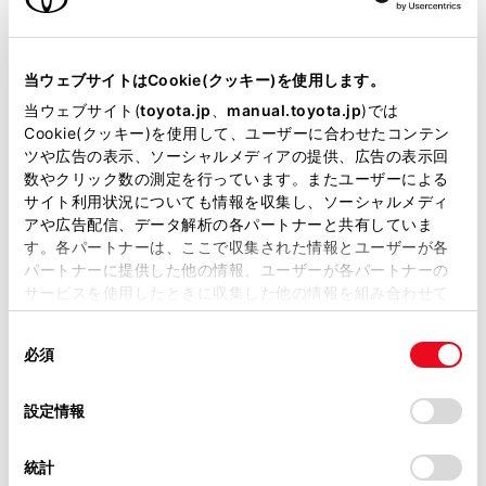
エンジンタイプ
ガソリン
当ウェブサイトはCookie(クッキー)を使用します。
駆動方式
2WD FF
当ウェブサイト(
toyota.jp
、
manual.toyota.jp
)では
Cookie(クッキー)を使用して、ユーザーに合わせたコンテン
試乗予約
ツや広告の表示、ソーシャルメディアの提供、広告の表示回
数やクリック数の測定を行っています。またユーザーによる
サイト利用状況についても情報を収集し、ソーシャルメディ
アや広告配信、データ解析の各パートナーと共有していま
す。各パートナーは、ここで収集された情報とユーザーが各
施設情報・サービス
パートナーに提供した他の情報、ユーザーが各パートナーの
サービスを使用したときに収集した他の情報を組み合わせて
使用することがあります。当ウェブサイトの使用を続行する
同
とCookie(クッキー)に同意したこととなります。
必須
意
の
「すべてのCookieを許可」をクリックすることで、お客様の
選
デバイスにすべてのCookie(クッキー)が保存されることに同
設定情報
択
意したことになります。Cookie(クッキー)のオプトアウト、
設定の変更、同意を撤回したりするにあたっては、当社の
統計
「
Cookie（クッキー）情報の取り扱いについて
」をご覧くだ