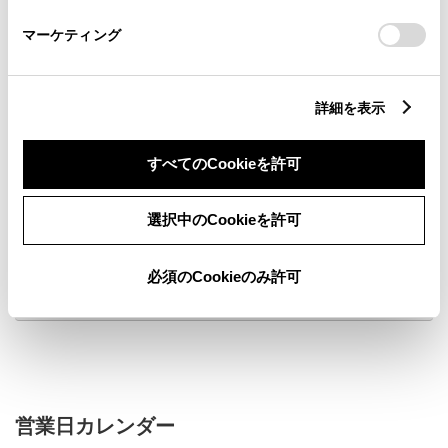
さい。
マーケティング
詳細を表示
新車
サービス
軽自動車
すべてのCookieを許可
車検・整備・メンテナンス取
新車取扱店
扱店
鈑金・塗装修理取扱店
くるま買取
選択中のCookieを許可
安心サポートセンター対応店
au Wi-Fiスポット
舗
必須のCookieのみ許可
販売店ウェブサイト
営業日カレンダー