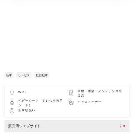
新車
サービス
軽自動車
車検・整備・メンテナンス取
WiFi
扱店
ベビーシート（おむつ交換用
キッズコーナー
シート）
新車取扱い
販売店ウェブサイト