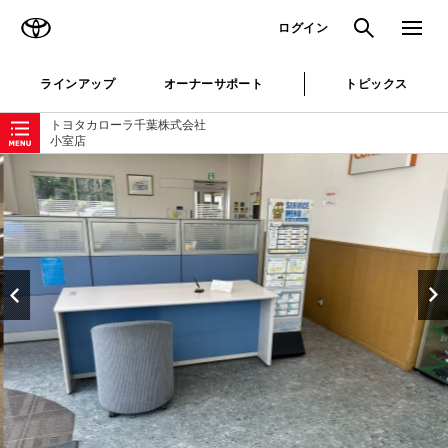
TOYOTA
検索
メニュ
ログイン
ラインアップ
オーナーサポート
トピックス
ローカルナビゲーション
トヨタカローラ千葉株式会社
小室店