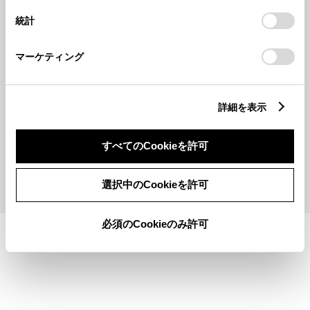
設定の変更、同意を撤回したりするにあたっては、当社の
統計
「
Cookie（クッキー）情報の取り扱いについて
」をご覧くだ
さい。
マーケティング
2026531
2026516
詳細を表示
６月の定休日☔
NEW【カローラ】【カローラツ
ーリング】ＤＥＢＵＴ!!
すべてのCookieを許可
もっとみる
選択中のCookieを許可
必須のCookieのみ許可
施設情報・サービス