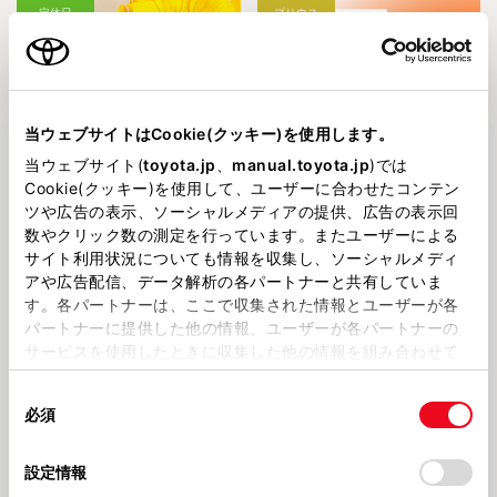
定休日
プリウス
当ウェブサイトはCookie(クッキー)を使用します。
当ウェブサイト(
toyota.jp
、
manual.toyota.jp
)では
2026731
202673
Cookie(クッキー)を使用して、ユーザーに合わせたコンテン
８月の定休日🍉
改良【プリウス】登場!!
ツや広告の表示、ソーシャルメディアの提供、広告の表示回
数やクリック数の測定を行っています。またユーザーによる
定休日
小室店
サイト利用状況についても情報を収集し、ソーシャルメディ
アや広告配信、データ解析の各パートナーと共有していま
す。各パートナーは、ここで収集された情報とユーザーが各
パートナーに提供した他の情報、ユーザーが各パートナーの
サービスを使用したときに収集した他の情報を組み合わせて
使用することがあります。当ウェブサイトの使用を続行する
同
とCookie(クッキー)に同意したこととなります。
必須
2026630
2026616
意
7月の定休日🐬
試乗車紹介✨
の
「すべてのCookieを許可」をクリックすることで、お客様の
選
デバイスにすべてのCookie(クッキー)が保存されることに同
設定情報
小室店
NEW
択
意したことになります。Cookie(クッキー)のオプトアウト、