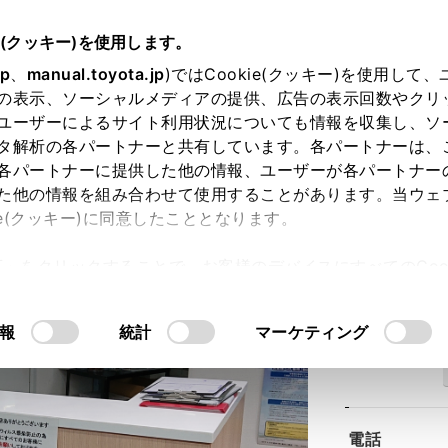
e(クッキー)を使用します。
jp
、
manual.toyota.jp
)ではCookie(クッキー)を使用して
の表示、ソーシャルメディアの提供、広告の表示回数やクリ
ユーザーによるサイト利用状況についても情報を収集し、ソ
タ解析の各パートナーと共有しています。各パートナーは、
各パートナーに提供した他の情報、ユーザーが各パートナー
た他の情報を組み合わせて使用することがあります。当ウェ
ie(クッキー)に同意したこととなります。
許可」をクリックすることで、お客様のデバイスにすべてのCook
意したことになります。Cookie(クッキー)のオプトアウト
るにあたっては、当社の「
Cookie（クッキー）情報の取り
報
統計
マーケティング
住所
電話