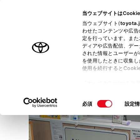
TOYOTA
当ウェブサイトはCooki
当ウェブサイト(
toyota.
わせたコンテンツや広告
ラインアップ
オーナーサポート
トピックス
定を行っています。また
ディアや広告配信、デー
された情報とユーザーが
店舗トップ
を使用したときに収集し
使用を続行するとCook
NTPトヨタ信州
飯田上郷店
「すべてのCookieを
ー)が保存されることに同
更、同意を撤回したりす
同
必須
設定情
て
」をご覧ください。
意
の
選
択