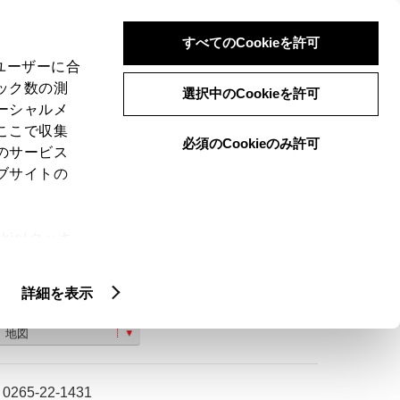
検索
メニュー
ログイン
すべてのCookieを許可
、ユーザーに合
ック数の測
選択中のCookieを許可
ーシャルメ
ここで収集
必須のCookieのみ許可
のサービス
ご購入相談
ブサイトの
ie(クッキ
、設定の変
扱いについ
詳細を表示
飯田市上郷飯沼１８５１
地図
0265-22-1431