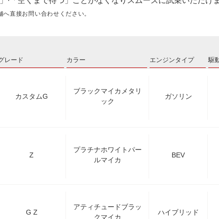
」·「空くまで待つ」ことがなくなりスムーズに試乗いただけ
舗へ直接お問い合わせください。
グレード
カラー
エンジンタイプ
駆
ブラックマイカメタリ
カスタムG
ガソリン
ック
プラチナホワイトパー
Z
BEV
ルマイカ
アティチュードブラッ
G Z
ハイブリッド
クマイカ