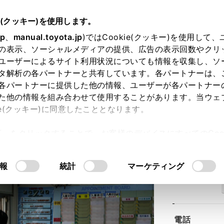
e(クッキー)を使用します。
jp
、
manual.toyota.jp
)ではCookie(クッキー)を使用して
の表示、ソーシャルメディアの提供、広告の表示回数やクリ
ユーザーによるサイト利用状況についても情報を収集し、ソ
タ解析の各パートナーと共有しています。各パートナーは、
各パートナーに提供した他の情報、ユーザーが各パートナー
た他の情報を組み合わせて使用することがあります。当ウェ
ie(クッキー)に同意したこととなります。
社
福知山店
許可」をクリックすることで、お客様のデバイスにすべてのCook
意したことになります。Cookie(クッキー)のオプトアウト
るにあたっては、当社の「
Cookie（クッキー）情報の取り
報
統計
マーケティング
住所
電話