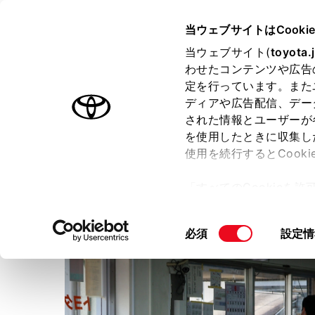
TOYOTA
当ウェブサイトはCooki
当ウェブサイト(
toyota.
わせたコンテンツや広告
ラインアップ
オーナーサポート
トピックス
定を行っています。また
ディアや広告配信、デー
された情報とユーザーが
店舗トップ
を使用したときに収集し
使用を続行するとCook
トヨタカローラ京都株式会
「すべてのCookieを
ー)が保存されることに同
更、同意を撤回したりす
同
必須
設定情
て
」をご覧ください。
意
の
選
択