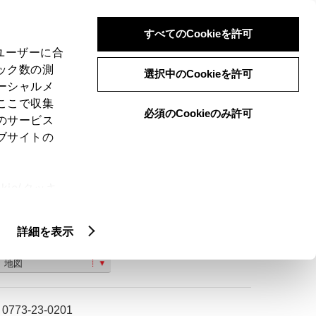
検索
メニュー
ログイン
すべてのCookieを許可
、ユーザーに合
ック数の測
選択中のCookieを許可
ーシャルメ
ここで収集
必須のCookieのみ許可
のサービス
ご購入相談
ブサイトの
ie(クッキ
、設定の変
扱いについ
詳細を表示
福知山市堀草木２３０９−１
地図
0773-23-0201