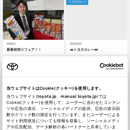
トヨタカレー
202615
20251015
新春初売りフェア！！
🚗トヨタカレー🍛
加美店
加美店
当ウェブサイトはCookie(クッキー)を使用します。
当ウェブサイト(
toyota.jp
、
manual.toyota.jp
)では
Cookie(クッキー)を使用して、ユーザーに合わせたコンテン
202541
2025324
ツや広告の表示、ソーシャルメディアの提供、広告の表示回
トヨタ南海グループオリジナル購
アフラックから新商品！！
数やクリック数の測定を行っています。またユーザーによる
入促進補助制度！！
サイト利用状況についても情報を収集し、ソーシャルメディ
アや広告配信、データ解析の各パートナーと共有していま
ブログ