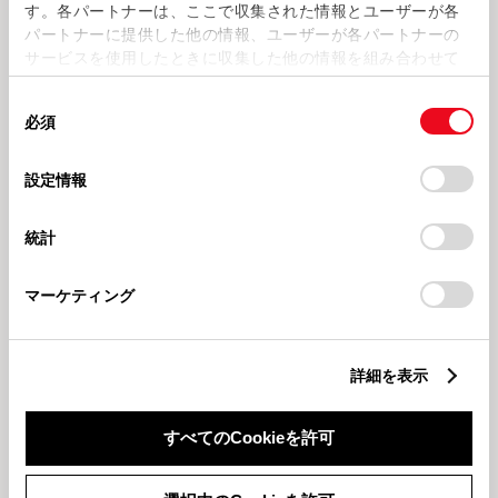
す。各パートナーは、ここで収集された情報とユーザーが各
パートナーに提供した他の情報、ユーザーが各パートナーの
サービスを使用したときに収集した他の情報を組み合わせて
使用することがあります。当ウェブサイトの使用を続行する
同
とCookie(クッキー)に同意したこととなります。
必須
意
の
「すべてのCookieを許可」をクリックすることで、お客様の
202524
2025127
🔥！！決算フェア！！🔥
🎍本年もよろしくお願いいたしま
選
デバイスにすべてのCookie(クッキー)が保存されることに同
設定情報
す🎍
択
意したことになります。Cookie(クッキー)のオプトアウト、
設定の変更、同意を撤回したりするにあたっては、当社の
統計
「
Cookie（クッキー）情報の取り扱いについて
」をご覧くだ
さい。
マーケティング
詳細を表示
2024125
加美店の１２月のご案内！！
すべてのCookieを許可
もっとみる