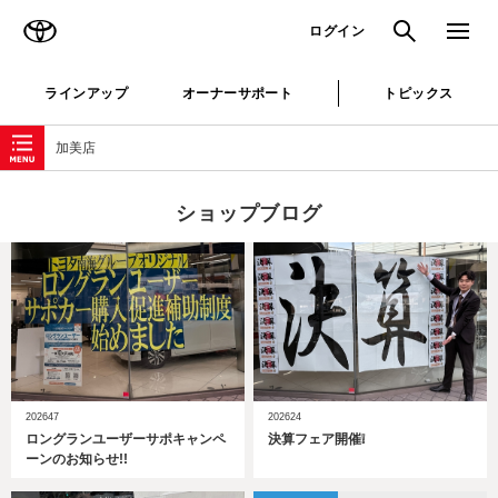
TOYOTA
検索
メニュ
ログイン
ラインアップ
オーナーサポート
トピックス
ローカルナビゲーション
加美店
ショップブログ
202647
202624
ロングランユーザーサポキャンペ
決算フェア開催❕
ーンのお知らせ!!