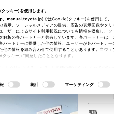
e(クッキー)を使用します。
jp
、
manual.toyota.jp
)ではCookie(クッキー)を使用して
の表示、ソーシャルメディアの提供、広告の表示回数やクリ
ユーザーによるサイト利用状況についても情報を収集し、ソ
タ解析の各パートナーと共有しています。各パートナーは、
各パートナーに提供した他の情報、ユーザーが各パートナー
た他の情報を組み合わせて使用することがあります。当ウェ
ie(クッキー)に同意したこととなります。
中店
許可」をクリックすることで、お客様のデバイスにすべてのCook
意したことになります。Cookie(クッキー)のオプトアウト
るにあたっては、当社の「
Cookie（クッキー）情報の取り
報
統計
マーケティング
住所
電話