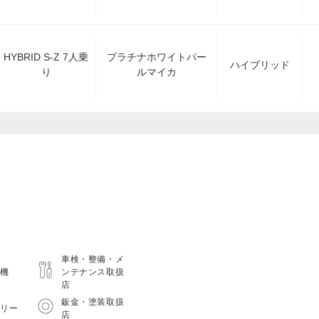
HYBRID S-Z 7人乗
プラチナホワイトパー
ハイブリッド
り
ルマイカ
車検・整備・メ
車機
ンテナンス取扱
店
鈑金・塗装取扱
フリー
店