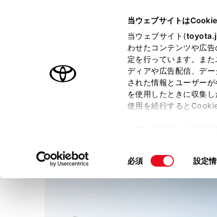
TOYOTA
当ウェブサイトはCooki
当ウェブサイト(
toyota.
わせたコンテンツや広告
ラインアップ
オーナーサポート
トピックス
定を行っています。また
ディアや広告配信、デー
された情報とユーザーが
店舗トップ
を使用したときに収集し
使用を続行するとCook
トヨタモビリティ新大阪
豊
「すべてのCookieを
ー)が保存されることに同
更、同意を撤回したりす
同
必須
設定情
て
」をご覧ください。
意
の
選
択