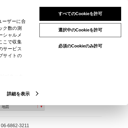
検索
メニュー
ログイン
すべてのCookieを許可
、ユーザーに合
ック数の測
選択中のCookieを許可
ーシャルメ
ここで収集
必須のCookieのみ許可
のサービス
ご購入相談
ブサイトの
ie(クッキ
、設定の変
扱いについ
詳細を表示
豊中市曽根東町２−９−１６
地図
06-6862-3211