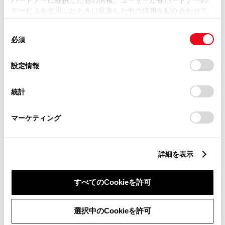
サービスを使用したときに収集した他の情報を組み合わせて
使用することがあります。当ウェブサイトの使用を続行する
同
とCookie(クッキー)に同意したこととなります。
必須
意
中古車
サービス
軽自動車
の
「すべてのCookieを許可」をクリックすることで、お客様の
選
デバイスにすべてのCookie(クッキー)が保存されることに同
設定情報
車検・整備・メンテナンス取
択
意したことになります。Cookie(クッキー)のオプトアウト、
自動洗車機
扱店
設定の変更、同意を撤回したりするにあたっては、当社の
U-car(中古車)取扱店
キッズコーナー
統計
「
Cookie（クッキー）情報の取り扱いについて
」をご覧くだ
鈑金・塗装取扱店
au取扱店
さい。
マーケティング
販売店ウェブサイト
詳細を表示
すべてのCookieを許可
営業日カレンダー
選択中のCookieを許可