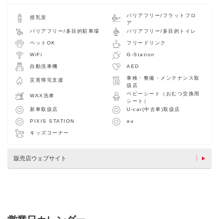
バリアフリー/フラットフロ
授乳室
ア
バリアフリー/多目的駐車場
バリアフリー/多目的トイレ
ペットOK
フリードリンク
WiFi
G-Station
自動洗車機
AED
車検・整備・メンテナンス取
災害帰宅支援
扱店
ベビーシート（おむつ交換用
WAX洗車
シート）
新車取扱店
U-car(中古車)取扱店
PIXIS STATION
au
キッズコーナー
販売店ウェブサイト