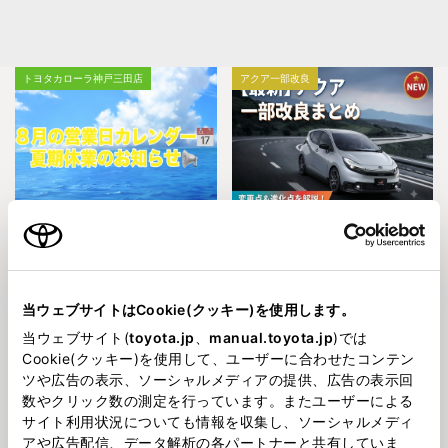
トヨタカローラ神戸三田店
アクア一部改良
2026731
2026730
【お知らせ】8月の営業日カレン
【三田店営業スタッフが特におす
ダー🍉✨
すめしたい】アクアが一部改良さ
れて登場しました🚗✨注目トピッ
クのご紹介✨
当ウェブサイトはCookie(クッキー)を使用します。
当ウェブサイト(
toyota.jp
、
manual.toyota.jp
)では
トヨタカローラ神戸三田店
カローラクロス
Cookie(クッキー)を使用して、ユーザーに合わせたコンテン
ツや広告の表示、ソーシャルメディアの提供、広告の表示回
数やクリック数の測定を行っています。またユーザーによる
サイト利用状況についても情報を収集し、ソーシャルメディ
アや広告配信、データ解析の各パートナーと共有していま