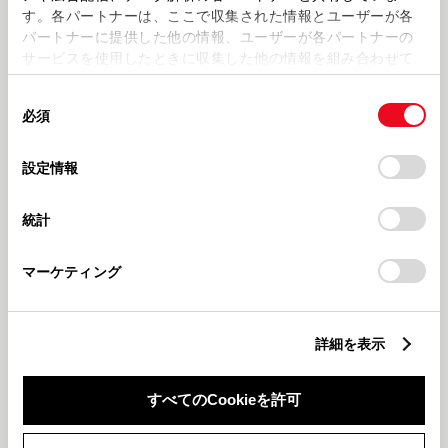
す。各パートナーは、ここで収集された情報とユーザーが各
パートナーに提供した他の情報、ユーザーが各パートナーの
2026730
2026724
サービスを使用したときに収集した他の情報を組み合わせて
【三田店】クリーンアップ作戦🧹
【三田店営業スタッフが特におす
使用することがあります。当ウェブサイトの使用を続行する
✨
すめしたい】カローラクロス一部
同
改良🚗さらに魅力的になりました
とCookie(クッキー)に同意したこととなります。
必須
✨
意
の
「すべてのCookieを許可」をクリックすることで、お客様の
選
デバイスにすべてのCookie(クッキー)が保存されることに同
設定情報
JAFアプリ
トヨタ
択
意したことになります。Cookie(クッキー)のオプトアウト、
設定の変更、同意を撤回したりするにあたっては、当社の
統計
「
Cookie（クッキー）情報の取り扱いについて
」をご覧くだ
さい。
マーケティング
2026710
202678
三田店スタッフがおすすめする📱
梅雨の時期必見☔ワイパーゴムの
詳細を表示
JAFアプリ使っていますか？📱
交換はしていますか？☔
すべてのCookieを許可
もっとみる