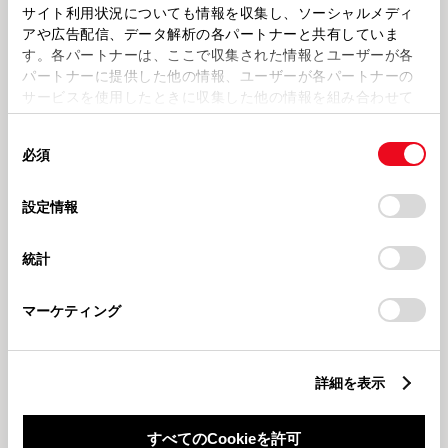
パパ必見子育ての味方！シエンタ
コーナー・今月のおもちゃ♪
サイト利用状況についても情報を収集し、ソーシャルメディ
で出かけよう♪
アや広告配信、データ解析の各パートナーと共有していま
す。各パートナーは、ここで収集された情報とユーザーが各
三田マイカーセンター
トヨタカローラ神戸
パートナーに提供した他の情報、ユーザーが各パートナーの
サービスを使用したときに収集した他の情報を組み合わせて
使用することがあります。当ウェブサイトの使用を続行する
同
とCookie(クッキー)に同意したこととなります。
必須
意
の
「すべてのCookieを許可」をクリックすることで、お客様の
選
デバイスにすべてのCookie(クッキー)が保存されることに同
設定情報
202664
2026524
択
意したことになります。Cookie(クッキー)のオプトアウト、
【三田マイカーセンター】臨時休
【三田マイカーセンター】ルーミ
設定の変更、同意を撤回したりするにあたっては、当社の
業のお知らせ
ーG-Tのおすすめポイント！
統計
「
Cookie（クッキー）情報の取り扱いについて
」をご覧くだ
さい。
トヨタカローラ神戸
マーケティング
詳細を表示
2026514
すべてのCookieを許可
【三田マイカーセンター】キッズ