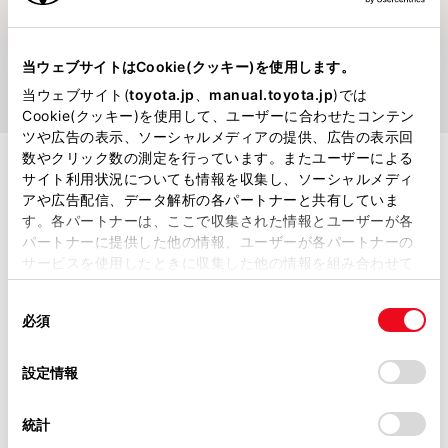
現在、掲載するブログ記事がございません
当ウェブサイトはCookie(クッキー)を使用します。
当ウェブサイト(
toyota.jp
、
manual.toyota.jp
)では
Cookie(クッキー)を使用して、ユーザーに合わせたコンテン
ツや広告の表示、ソーシャルメディアの提供、広告の表示回
数やクリック数の測定を行っています。またユーザーによる
施設情報・サービス
サイト利用状況についても情報を収集し、ソーシャルメディ
アや広告配信、データ解析の各パートナーと共有していま
す。各パートナーは、ここで収集された情報とユーザーが各
パートナーに提供した他の情報、ユーザーが各パートナーの
サービスを使用したときに収集した他の情報を組み合わせて
使用することがあります。当ウェブサイトの使用を続行する
同
とCookie(クッキー)に同意したこととなります。
必須
意
の
「すべてのCookieを許可」をクリックすることで、お客様の
選
デバイスにすべてのCookie(クッキー)が保存されることに同
設定情報
択
意したことになります。Cookie(クッキー)のオプトアウト、
設定の変更、同意を撤回したりするにあたっては、当社の
統計
「
Cookie（クッキー）情報の取り扱いについて
」をご覧くだ