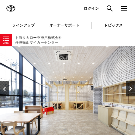
TOYOTA
検索
メニュ
ログイン
ラインアップ
オーナーサポート
トピックス
ローカルナビゲーション
トヨタカローラ神戸株式会社
丹波篠山マイカーセンター