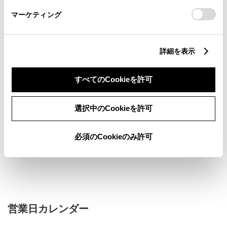
さい。
マーケティング
中古車
軽自動車
詳細を表示
バリアフリー/フラットフロ
バリアフリー/多目的駐車場
ア
すべてのCookieを許可
バリアフリー/多目的トイレ
ペットOK
フリードリンク
自動洗車機
AED
U-car(中古車)取扱店
選択中のCookieを許可
U-car(中古車)展示場
キッズコーナー
必須のCookieのみ許可
販売店ウェブサイト
営業日カレンダー