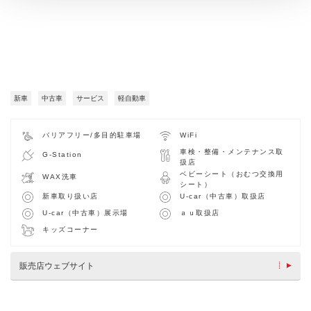
新車
中古車
サービス
軽自動車
バリアフリー/多目的駐車場
WiFi
車検・整備・メンテナンス取
G-Station
扱店
ベビーシート（おむつ交換用
WAX洗車
シート）
新車取り扱い店
U-car（中古車）取扱店
U-car（中古車）展示場
ａｕ取扱店
キッズコーナー
販売店ウェブサイト