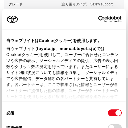
グレード
〈座り乗りタイプ〉 Safety support
カラー
ブラック×ウォームグレイ
エンジンタイプ
BEV
駆動方式
2WD RR
当ウェブサイトはCookie(クッキー)を使用します。
当ウェブサイト(
toyota.jp
、
manual.toyota.jp
)では
Cookie(クッキー)を使用して、ユーザーに合わせたコンテン
試乗予約
ツや広告の表示、ソーシャルメディアの提供、広告の表示回
数やクリック数の測定を行っています。またユーザーによる
サイト利用状況についても情報を収集し、ソーシャルメディ
アや広告配信、データ解析の各パートナーと共有していま
す。各パートナーは、ここで収集された情報とユーザーが各
パートナーに提供した他の情報、ユーザーが各パートナーの
サービスを使用したときに収集した他の情報を組み合わせて
PICK UP
使用することがあります。当ウェブサイトの使用を続行する
同
とCookie(クッキー)に同意したこととなります。
必須
意
の
「すべてのCookieを許可」をクリックすることで、お客様の
選
デバイスにすべてのCookie(クッキー)が保存されることに同
設定情報