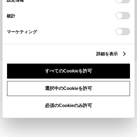
択
意したことになります。Cookie(クッキー)のオプトアウト、
設定の変更、同意を撤回したりするにあたっては、当社の
統計
「
Cookie（クッキー）情報の取り扱いについて
」をご覧くだ
さい。
現在、掲載する記事がございません
マーケティング
詳細を表示
すべてのCookieを許可
施設情報・サービス
選択中のCookieを許可
必須のCookieのみ許可