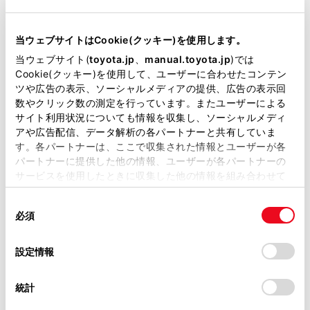
駆動方式
2WD FF
当ウェブサイトはCookie(クッキー)を使用します。
当ウェブサイト(
toyota.jp
、
manual.toyota.jp
)では
試乗予約
Cookie(クッキー)を使用して、ユーザーに合わせたコンテン
ツや広告の表示、ソーシャルメディアの提供、広告の表示回
数やクリック数の測定を行っています。またユーザーによる
サイト利用状況についても情報を収集し、ソーシャルメディ
アや広告配信、データ解析の各パートナーと共有していま
す。各パートナーは、ここで収集された情報とユーザーが各
施設情報・サービス
パートナーに提供した他の情報、ユーザーが各パートナーの
サービスを使用したときに収集した他の情報を組み合わせて
使用することがあります。当ウェブサイトの使用を続行する
同
とCookie(クッキー)に同意したこととなります。
必須
意
の
「すべてのCookieを許可」をクリックすることで、お客様の
選
デバイスにすべてのCookie(クッキー)が保存されることに同
設定情報
択
意したことになります。Cookie(クッキー)のオプトアウト、
設定の変更、同意を撤回したりするにあたっては、当社の
統計
「
Cookie（クッキー）情報の取り扱いについて
」をご覧くだ
さい。