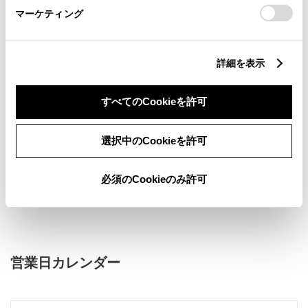
マーケティング
詳細を表示
新車
サービス
軽自動車
すべてのCookieを許可
キッズルーム
WiFi
車検・整備・メンテナンス取
AED
選択中のCookieを許可
扱店
販売店ウェブサイト
必須のCookieのみ許可
営業日カレンダー