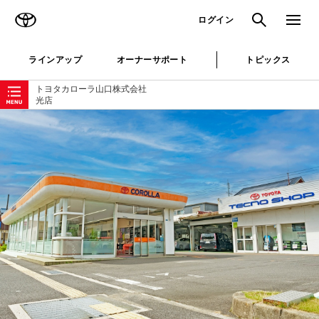
TOYOTA
検索
メニュ
ログイン
ラインアップ
オーナーサポート
トピックス
ローカルナビゲーション
トヨタカローラ山口株式会社
光店