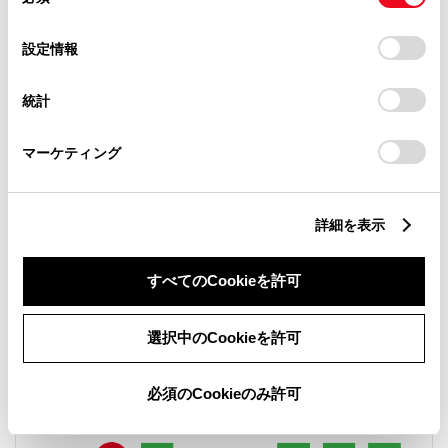
意
の
「すべてのCookieを許可」をクリックすることで、お客様の
中古車
軽自動車
選
デバイスにすべてのCookie(クッキー)が保存されることに同
設定情報
択
意したことになります。Cookie(クッキー)のオプトアウト、
販売店ウェブサイト
設定の変更、同意を撤回したりするにあたっては、当社の
統計
「
Cookie（クッキー）情報の取り扱いについて
」をご覧くだ
さい。
マーケティング
営業日カレンダー
詳細を表示
すべてのCookieを許可
選択中のCookieを許可
必須のCookieのみ許可