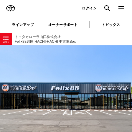
TOYOTA
検索
メニュ
ログイン
ラインアップ
オーナーサポート
トピックス
ローカルナビゲーション
トヨタカローラ山口株式会社
Felix88岩国 HACHI-HACHI 中古車Box