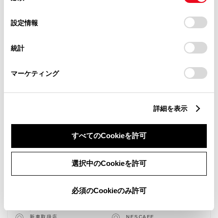
の
「すべてのCookieを許可」をクリックすることで、お客様の
選
デバイスにすべてのCookie(クッキー)が保存されることに同
設定情報
択
意したことになります。Cookie(クッキー)のオプトアウト、
設定の変更、同意を撤回したりするにあたっては、当社の
統計
「
Cookie（クッキー）情報の取り扱いについて
」をご覧くだ
さい。
マーケティング
詳細を表示
すべてのCookieを許可
新車
中古車
サービス
軽自動車
選択中のCookieを許可
キッズルーム
授乳室
バリアフリー/多目的トイレ
フリードリンク
必須のCookieのみ許可
AED
子供110番
車検・整備・メンテナンス取
ベビーシート（おむつ交換用
扱店
シート）
新車取扱店
NESCAFE