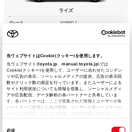
ライズ
グレード
HYBRID Z
カラー
ブラックマイカメタリック×ターコイズ
ブルーマイカメタリック
エンジンタイプ
ハイブリッド
当ウェブサイトはCookie(クッキー)を使用します。
当ウェブサイト(
toyota.jp
、
manual.toyota.jp
)では
駆動方式
2WD FF
Cookie(クッキー)を使用して、ユーザーに合わせたコンテン
ツや広告の表示、ソーシャルメディアの提供、広告の表示回
試乗予約
数やクリック数の測定を行っています。またユーザーによる
サイト利用状況についても情報を収集し、ソーシャルメディ
アや広告配信、データ解析の各パートナーと共有していま
す。各パートナーは、ここで収集された情報とユーザーが各
パートナーに提供した他の情報、ユーザーが各パートナーの
サービスを使用したときに収集した他の情報を組み合わせて
施設情報・サービス
使用することがあります。当ウェブサイトの使用を続行する
同
とCookie(クッキー)に同意したこととなります。
必須
意