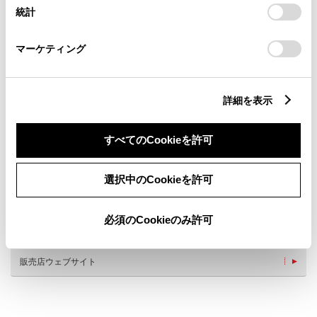
設定の変更、同意を撤回したりするにあたっては、当社の
統計
「
Cookie（クッキー）情報の取り扱いについて
」をご覧くだ
さい。
マーケティング
新車
中古車
サービス
軽自動車
詳細を表示
授乳室
バリアフリー/多目的駐車場
ペットOK
フリードリンク
すべてのCookieを許可
車検・整備・メンテナンス取
新車取扱店
扱店
U-car(中古車)取扱店
T-UP
選択中のCookieを許可
車検
充電スタンド(G-station)
au取扱店/Wi-Fiスポット
板金塗装
必須のCookieのみ許可
キッズコーナー
販売店ウェブサイト