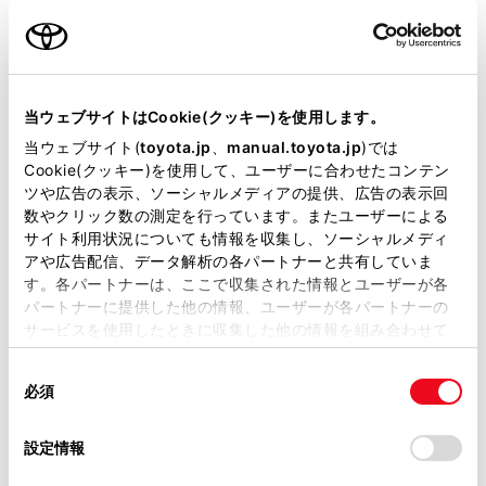
エンジンタイプ
ハイブリッド
駆動方式
2WD FF
当ウェブサイトはCookie(クッキー)を使用します。
試乗予約
当ウェブサイト(
toyota.jp
、
manual.toyota.jp
)では
Cookie(クッキー)を使用して、ユーザーに合わせたコンテン
ツや広告の表示、ソーシャルメディアの提供、広告の表示回
数やクリック数の測定を行っています。またユーザーによる
施設情報・サービス
サイト利用状況についても情報を収集し、ソーシャルメディ
アや広告配信、データ解析の各パートナーと共有していま
す。各パートナーは、ここで収集された情報とユーザーが各
パートナーに提供した他の情報、ユーザーが各パートナーの
サービスを使用したときに収集した他の情報を組み合わせて
使用することがあります。当ウェブサイトの使用を続行する
同
とCookie(クッキー)に同意したこととなります。
必須
意
の
「すべてのCookieを許可」をクリックすることで、お客様の
選
デバイスにすべてのCookie(クッキー)が保存されることに同
設定情報
択
意したことになります。Cookie(クッキー)のオプトアウト、