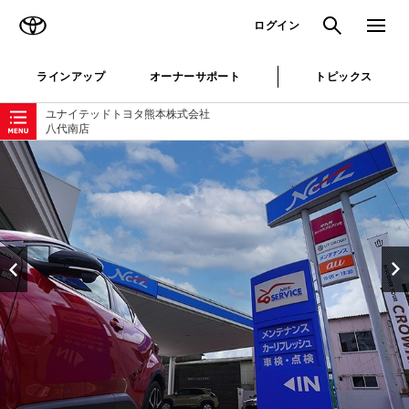
TOYOTA
検索
メニュ
ログイン
ラインアップ
オーナーサポート
トピックス
ローカルナビゲーション
ユナイテッドトヨタ熊本株式会社
八代南店