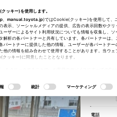
e(クッキー)を使用します。
jp
、
manual.toyota.jp
)ではCookie(クッキー)を使用して
の表示、ソーシャルメディアの提供、広告の表示回数やクリ
ユーザーによるサイト利用状況についても情報を収集し、ソ
タ解析の各パートナーと共有しています。各パートナーは、
各パートナーに提供した他の情報、ユーザーが各パートナー
た他の情報を組み合わせて使用することがあります。当ウェ
ie(クッキー)に同意したこととなります。
中古車藻岩店
許可」をクリックすることで、お客様のデバイスにすべてのCook
意したことになります。Cookie(クッキー)のオプトアウト
るにあたっては、当社の「
Cookie（クッキー）情報の取り
報
統計
マーケティング
住所
電話