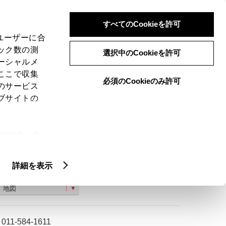
検索
メニュー
ログイン
すべてのCookieを許可
、ユーザーに合
ック数の測
選択中のCookieを許可
ーシャルメ
ここで収集
必須のCookieのみ許可
のサービス
ご購入相談
ブサイトの
ie(クッキ
、設定の変
扱いについ
詳細を表示
札幌市南区南３８条西１１丁目６番３号
地図
011-584-1611