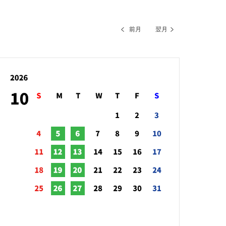
前月
翌月