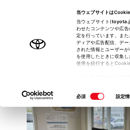
TOYOTA
当ウェブサイトはCooki
当ウェブサイト(
toyota.
わせたコンテンツや広告
ラインアップ
オーナーサポート
トピックス
定を行っています。また
ディアや広告配信、デー
された情報とユーザーが
店舗トップ
を使用したときに収集し
使用を続行するとCook
ネッツトヨタ札幌株式会社
「すべてのCookieを
ー)が保存されることに同
更、同意を撤回したりす
同
必須
設定情
て
」をご覧ください。
意
の
選
択