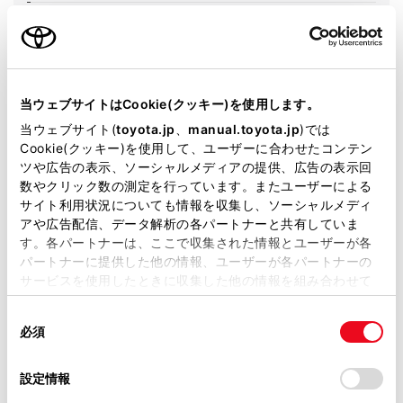
エンジンタイプ
ハイブリッド
駆動方式
2WD FF
当ウェブサイトはCookie(クッキー)を使用します。
試乗予約
当ウェブサイト(
toyota.jp
、
manual.toyota.jp
)では
Cookie(クッキー)を使用して、ユーザーに合わせたコンテン
ツや広告の表示、ソーシャルメディアの提供、広告の表示回
数やクリック数の測定を行っています。またユーザーによる
サイト利用状況についても情報を収集し、ソーシャルメディ
施設情報・サービス
アや広告配信、データ解析の各パートナーと共有していま
す。各パートナーは、ここで収集された情報とユーザーが各
パートナーに提供した他の情報、ユーザーが各パートナーの
サービスを使用したときに収集した他の情報を組み合わせて
使用することがあります。当ウェブサイトの使用を続行する
同
とCookie(クッキー)に同意したこととなります。
必須
意
の
「すべてのCookieを許可」をクリックすることで、お客様の
選
デバイスにすべてのCookie(クッキー)が保存されることに同
設定情報
択
意したことになります。Cookie(クッキー)のオプトアウト、