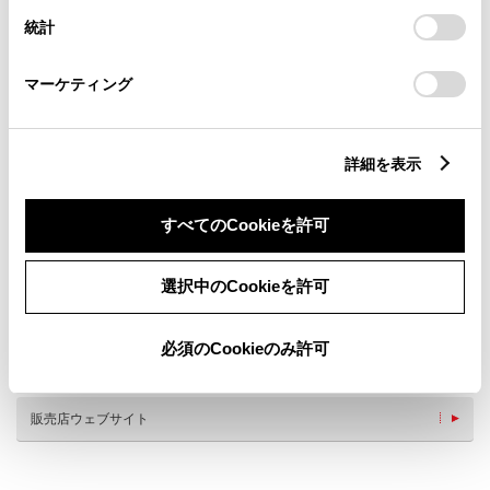
設定の変更、同意を撤回したりするにあたっては、当社の
統計
「
Cookie（クッキー）情報の取り扱いについて
」をご覧くだ
さい。
マーケティング
新車
中古車
サービス
軽自動車
詳細を表示
キッズルーム
授乳室
すべてのCookieを許可
バリアフリー/フラットフロ
バリアフリー/多目的駐車場
ア
バリアフリー/多目的トイレ
WiFi
選択中のCookieを許可
G-Station
自動洗車機
車検・整備・メンテナンス取
介助専門士のいるお店
扱店
必須のCookieのみ許可
ベビーシート（おむつ交換用
マッサージチェア
シート）
販売店ウェブサイト