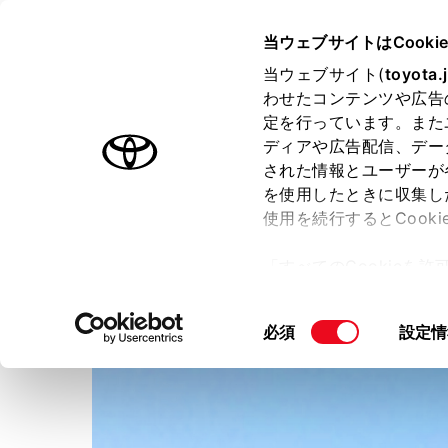
TOYOTA
当ウェブサイトはCooki
当ウェブサイト(
toyota.
わせたコンテンツや広告
ラインアップ
オーナーサポート
トピックス
定を行っています。また
ディアや広告配信、デー
された情報とユーザーが
店舗トップ
を使用したときに収集し
使用を続行するとCook
ネッツトヨタ仙台株式会社
「すべてのCookieを
ー)が保存されることに同
更、同意を撤回したりす
同
必須
設定情
て
」をご覧ください。
意
の
選
択