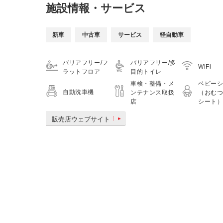
施設情報・サービス
新車
中古車
サービス
軽自動車
バリアフリー/フ
バリアフリー/多
WiFi
ラットフロア
目的トイレ
車検・整備・メ
ベビー
自動洗車機
ンテナンス取扱
（おむ
店
シート
販売店ウェブサイト