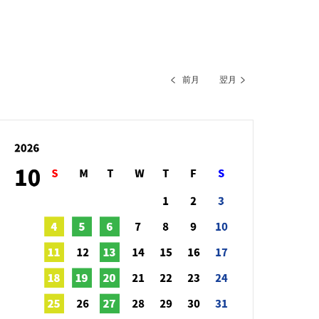
前月
翌月