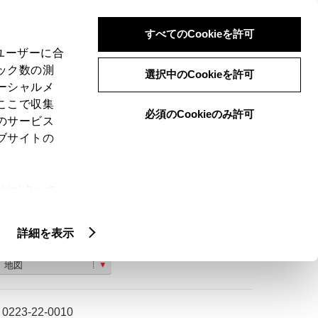
検索
メニュー
ログイン
すべてのCookieを許可
、ユーザーに合
ック数の測
選択中のCookieを許可
ーシャルメ
ここで収集
必須のCookieのみ許可
のサービス
ご購入相談
ブサイトの
ie(クッキ
、設定の変
扱いについ
詳細を表示
名取市堀内字南竹３３６‐１
地図
0223-22-0010