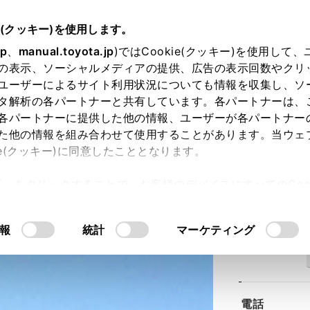
e(クッキー)を使用します。
jp
、
manual.toyota.jp
)ではCookie(クッキー)を使用して
の表示、ソーシャルメディアの提供、広告の表示回数やクリ
ユーザーによるサイト利用状況についても情報を収集し、ソ
タ解析の各パートナーと共有しています。各パートナーは、
各パートナーに提供した他の情報、ユーザーが各パートナー
た他の情報を組み合わせて使用することがあります。当ウェ
ie(クッキー)に同意したこととなります。
岩沼店
許可」をクリックすることで、お客様のデバイスにすべてのCook
意したことになります。Cookie(クッキー)のオプトアウト
るにあたっては、当社の「
Cookie（クッキー）情報の取り
報
統計
マーケティング
住所
電話