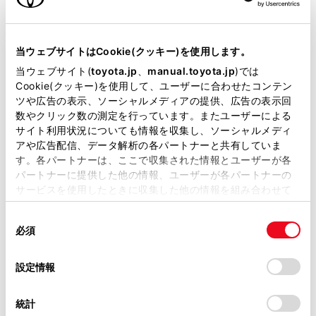
カラー
プラチナホワイトパールマイカ
エンジンタイプ
ハイブリッド
当ウェブサイトはCookie(クッキー)を使用します。
駆動方式
E-Four
当ウェブサイト(
toyota.jp
、
manual.toyota.jp
)では
Cookie(クッキー)を使用して、ユーザーに合わせたコンテン
試乗予約
ツや広告の表示、ソーシャルメディアの提供、広告の表示回
数やクリック数の測定を行っています。またユーザーによる
サイト利用状況についても情報を収集し、ソーシャルメディ
アや広告配信、データ解析の各パートナーと共有していま
す。各パートナーは、ここで収集された情報とユーザーが各
パートナーに提供した他の情報、ユーザーが各パートナーの
サービスを使用したときに収集した他の情報を組み合わせて
施設情報・サービス
使用することがあります。当ウェブサイトの使用を続行する
同
とCookie(クッキー)に同意したこととなります。
必須
意
の
「すべてのCookieを許可」をクリックすることで、お客様の
選
デバイスにすべてのCookie(クッキー)が保存されることに同
設定情報
択
意したことになります。Cookie(クッキー)のオプトアウト、
設定の変更、同意を撤回したりするにあたっては、当社の
統計
「
Cookie（クッキー）情報の取り扱いについて
」をご覧くだ