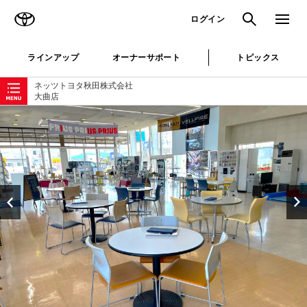
TOYOTA
検索
メニュ
ログイン
ラインアップ
オーナーサポート
トピックス
ローカルナビゲーション
ネッツトヨタ秋田株式会社
大曲店