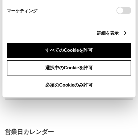
さい。
マーケティング
詳細を表示
すべてのCookieを許可
新車
中古車
サービス
軽自動車
選択中のCookieを許可
フリードリンク
WiFi
G-Station
キッズコーナー
必須のCookieのみ許可
販売店ウェブサイト
営業日カレンダー