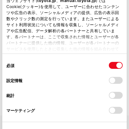
当ウェブサイト(
toyota.jp
、
manual.toyota.jp
)では
Cookie(クッキー)を使用して、ユーザーに合わせたコンテン
ツや広告の表示、ソーシャルメディアの提供、広告の表示回
数やクリック数の測定を行っています。またユーザーによる
お客様から気軽に立ち寄れる、笑顔になって帰れる、車のことな
サイト利用状況についても情報を収集し、ソーシャルメディ
らマイネ平須と言っていただけるようなお店を目指してスタッフ
一同、日々頑張っております。お客様の安心、安全を第一に考え
アや広告配信、データ解析の各パートナーと共有していま
た提案をさせて頂きながら、お客様へ時代に合ったカーライフを
す。各パートナーは、ここで収集された情報とユーザーが各
ご提供できればと思っております。まずはお店にご来店いただき
パートナーに提供した他の情報、ユーザーが各パートナーの
まして、笑顔あふれるマイネ平須をご体感いただければと思いま
サービスを使用したときに収集した他の情報を組み合わせて
す！スタッフ一同、お客様のご来店、あなたのご来店を心よりお
使用することがあります。当ウェブサイトの使用を続行する
待ちしております！！！
同
とCookie(クッキー)に同意したこととなります。
詳しくは
ネッツトヨタ茨城 マイネ平須
の店舗ページをご覧くだ
必須
意
さい。
の
「すべてのCookieを許可」をクリックすることで、お客様の
選
デバイスにすべてのCookie(クッキー)が保存されることに同
設定情報
択
意したことになります。Cookie(クッキー)のオプトアウト、
設定の変更、同意を撤回したりするにあたっては、当社の
統計
「
Cookie（クッキー）情報の取り扱いについて
」をご覧くだ
さい。
マーケティング