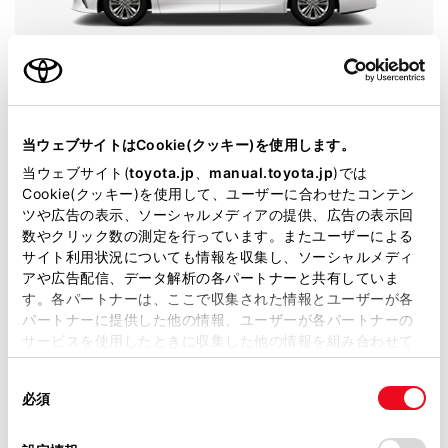
アルファード
グレード
HYBRID Z
カラー
プラチナホワイトパールマイカ
当ウェブサイトはCookie(クッキー)を使用します。
当ウェブサイト(
toyota.jp
、
manual.toyota.jp
)では
エンジンタイプ
ハイブリッド
Cookie(クッキー)を使用して、ユーザーに合わせたコンテン
ツや広告の表示、ソーシャルメディアの提供、広告の表示回
駆動方式
2WD FF
数やクリック数の測定を行っています。またユーザーによる
サイト利用状況についても情報を収集し、ソーシャルメディ
展示車
アや広告配信、データ解析の各パートナーと共有していま
す。各パートナーは、ここで収集された情報とユーザーが各
パートナーに提供した他の情報、ユーザーが各パートナーの
サービスを使用したときに収集した他の情報を組み合わせて
使用することがあります。当ウェブサイトの使用を続行する
施設情報・サービス
同
とCookie(クッキー)に同意したこととなります。
必須
意
の
「すべてのCookieを許可」をクリックすることで、お客様の
選
デバイスにすべてのCookie(クッキー)が保存されることに同