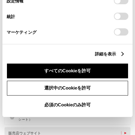
設定情報
択
意したことになります。Cookie(クッキー)のオプトアウト、
設定の変更、同意を撤回したりするにあたっては、当社の
統計
「
Cookie（クッキー）情報の取り扱いについて
」をご覧くだ
さい。
マーケティング
詳細を表示
すべてのCookieを許可
新車
中古車
サービス
軽自動車
選択中のCookieを許可
WiFi
G-Station
必須のCookieのみ許可
車検・整備・メンテナンス取
子供110番
扱店
ベビーシート（おむつ交換用
シート）
販売店ウェブサイト