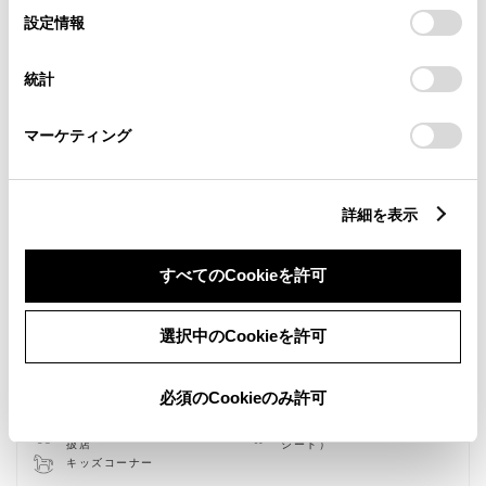
選
デバイスにすべてのCookie(クッキー)が保存されることに同
設定情報
択
意したことになります。Cookie(クッキー)のオプトアウト、
設定の変更、同意を撤回したりするにあたっては、当社の
統計
「
Cookie（クッキー）情報の取り扱いについて
」をご覧くだ
さい。
マーケティング
詳細を表示
すべてのCookieを許可
新車
中古車
サービス
軽自動車
選択中のCookieを許可
授乳室
WiFi
必須のCookieのみ許可
G-Station
子供110番
車検・整備・メンテナンス取
ベビーシート（おむつ交換用
扱店
シート）
キッズコーナー