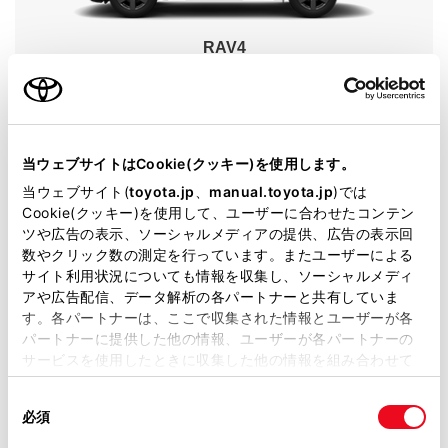
RAV4
グレード
Adventure
カラー
アティチュードブラックマイカ
当ウェブサイトはCookie(クッキー)を使用します。
エンジンタイプ
ハイブリッド
当ウェブサイト(
toyota.jp
、
manual.toyota.jp
)では
Cookie(クッキー)を使用して、ユーザーに合わせたコンテン
駆動方式
E-Four
ツや広告の表示、ソーシャルメディアの提供、広告の表示回
数やクリック数の測定を行っています。またユーザーによる
展示車
サイト利用状況についても情報を収集し、ソーシャルメディ
アや広告配信、データ解析の各パートナーと共有していま
す。各パートナーは、ここで収集された情報とユーザーが各
パートナーに提供した他の情報、ユーザーが各パートナーの
サービスを使用したときに収集した他の情報を組み合わせて
使用することがあります。当ウェブサイトの使用を続行する
施設情報・サービス
同
とCookie(クッキー)に同意したこととなります。
必須
意
の
「すべてのCookieを許可」をクリックすることで、お客様の