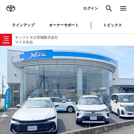
TOYOTA
検索
メニュ
ログイン
ラインアップ
オーナーサポート
トピックス
ローカルナビゲーション
ネッツトヨタ茨城株式会社
マイネ住吉