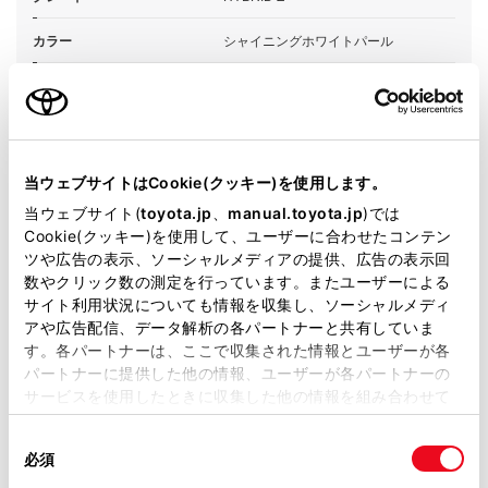
カラー
シャイニングホワイトパール
エンジンタイプ
ハイブリッド
駆動方式
2WD FF
当ウェブサイトはCookie(クッキー)を使用します。
即時予約
当ウェブサイト(
toyota.jp
、
manual.toyota.jp
)では
Cookie(クッキー)を使用して、ユーザーに合わせたコンテン
ツや広告の表示、ソーシャルメディアの提供、広告の表示回
数やクリック数の測定を行っています。またユーザーによる
サイト利用状況についても情報を収集し、ソーシャルメディ
施設情報・サービス
アや広告配信、データ解析の各パートナーと共有していま
す。各パートナーは、ここで収集された情報とユーザーが各
パートナーに提供した他の情報、ユーザーが各パートナーの
サービスを使用したときに収集した他の情報を組み合わせて
使用することがあります。当ウェブサイトの使用を続行する
同
とCookie(クッキー)に同意したこととなります。
必須
意
の
「すべてのCookieを許可」をクリックすることで、お客様の