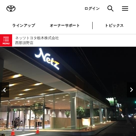
TOYOTA
検索
メニュ
ログイン
ラインアップ
オーナーサポート
トピックス
ローカルナビゲーション
ネッツトヨタ栃木株式会社
西那須野店