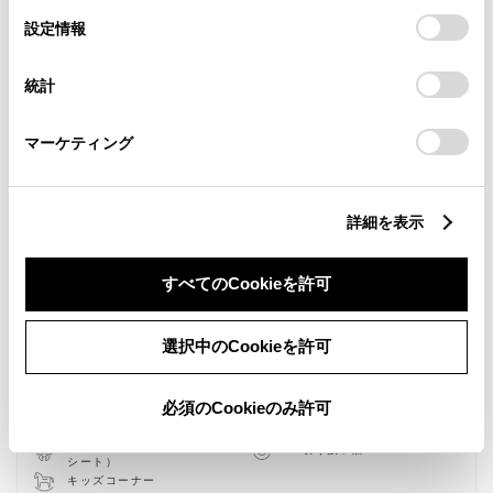
選
デバイスにすべてのCookie(クッキー)が保存されることに同
設定情報
択
意したことになります。Cookie(クッキー)のオプトアウト、
設定の変更、同意を撤回したりするにあたっては、当社の
統計
「
Cookie（クッキー）情報の取り扱いについて
」をご覧くだ
さい。
マーケティング
新車
中古車
サービス
軽自動車
詳細を表示
バリアフリー/フラットフロ
授乳室
すべてのCookieを許可
ア
バリアフリー/多目的駐車場
バリアフリー/多目的トイレ
WiFi
G-Station
選択中のCookieを許可
自動洗車機
AED
車検・整備・メンテナンス取
子供110番
扱店
必須のCookieのみ許可
WAX洗車
介助専門士のいるお店
ベビーシート（おむつ交換用
au取り扱い店
シート）
キッズコーナー