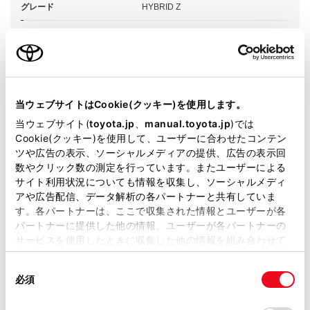
グレード
HYBRID Z
カラー
ブラックマイカメタリック
エンジンタイプ
ハイブリッド
駆動方式
2WD FF
当ウェブサイトはCookie(クッキー)を使用します。
当ウェブサイト(
toyota.jp
、
manual.toyota.jp
)では
試乗予約
Cookie(クッキー)を使用して、ユーザーに合わせたコンテン
ツや広告の表示、ソーシャルメディアの提供、広告の表示回
数やクリック数の測定を行っています。またユーザーによる
サイト利用状況についても情報を収集し、ソーシャルメディ
アや広告配信、データ解析の各パートナーと共有していま
す。各パートナーは、ここで収集された情報とユーザーが各
施設情報・サービス
パートナーに提供した他の情報、ユーザーが各パートナーの
サービスを使用したときに収集した他の情報を組み合わせて
使用することがあります。当ウェブサイトの使用を続行する
同
とCookie(クッキー)に同意したこととなります。
必須
意
の
「すべてのCookieを許可」をクリックすることで、お客様の