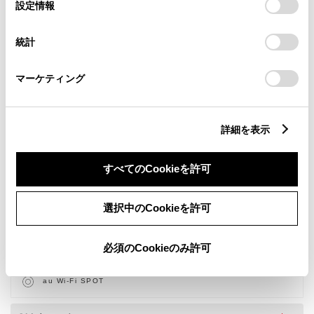
選
デバイスにすべてのCookie(クッキー)が保存されることに同
設定情報
択
意したことになります。Cookie(クッキー)のオプトアウト、
設定の変更、同意を撤回したりするにあたっては、当社の
統計
「
Cookie（クッキー）情報の取り扱いについて
」をご覧くだ
さい。
マーケティング
詳細を表示
新車
サービス
軽自動車
すべてのCookieを許可
バリアフリー/フラットフロ
授乳室
ア
バリアフリー/多目的駐車場
G-Station
選択中のCookieを許可
車検・整備・メンテナンス取
子供110番
扱店
ベビーシート（おむつ交換用
キッズコーナー
必須のCookieのみ許可
シート）
ａｕ・ＵＱ取扱い
Apple製品 取扱店
au Wi-Fi SPOT