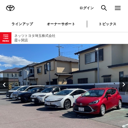
TOYOTA
検索
メニュ
ログイン
ラインアップ
オーナーサポート
トピックス
ローカルナビゲーション
ネッツトヨタ埼玉株式会社
霞ヶ関店