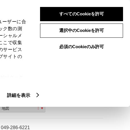
検索
メニュー
ログイン
すべてのCookieを許可
、ユーザーに合
ック数の測
選択中のCookieを許可
ーシャルメ
ここで収集
必須のCookieのみ許可
のサービス
ご購入相談
ブサイトの
ie(クッキ
、設定の変
扱いについ
詳細を表示
鶴ヶ島市脚折町５丁目４−５３
地図
049-286-6221