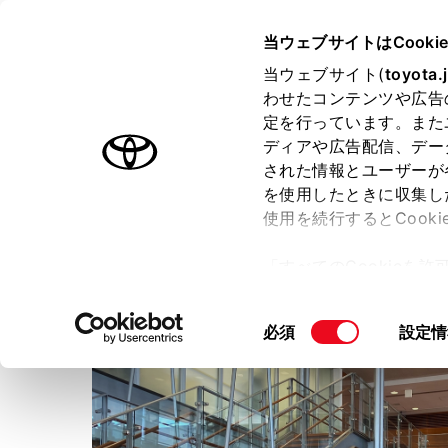
TOYOTA
当ウェブサイトはCooki
当ウェブサイト(
toyota.
わせたコンテンツや広告
ラインアップ
オーナーサポート
トピックス
定を行っています。また
ディアや広告配信、デー
された情報とユーザーが
店舗トップ
スタッフ紹介
ショップブログ
を使用したときに収集し
使用を続行するとCook
ネッツトヨタ埼玉株式会社
「すべてのCookieを
ー)が保存されることに同
更、同意を撤回したりす
同
必須
設定情
て
」をご覧ください。
意
の
選
択