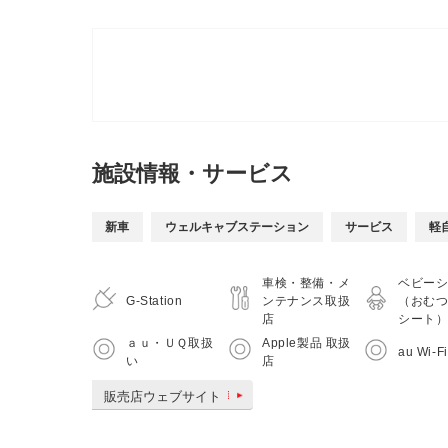
施設情報・サービス
新車
ウェルキャブステーション
サービス
軽
車検・整備・メ
ベビー
G-Station
ンテナンス取扱
（おむ
店
シート
ａｕ・ＵＱ取扱
Apple製品 取扱
au Wi-F
い
店
販売店ウェブサイト