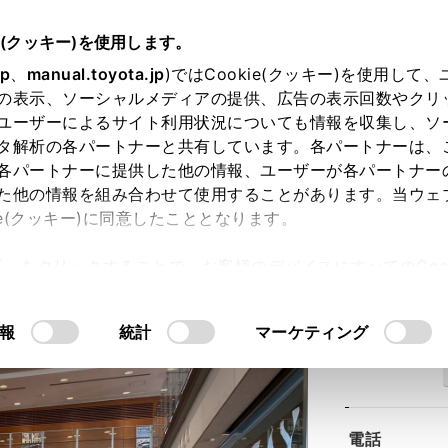
e(クッキー)を使用します。
jp
、
manual.toyota.jp
)ではCookie(クッキー)を使用して
の表示、ソーシャルメディアの提供、広告の表示回数やクリ
ユーザーによるサイト利用状況についても情報を収集し、ソ
タ解析の各パートナーと共有しています。各パートナーは、
各パートナーに提供した他の情報、ユーザーが各パートナー
た他の情報を組み合わせて使用することがあります。当ウェ
ie(クッキー)に同意したこととなります。
鶴ヶ島店
許可」をクリックすることで、お客様のデバイスにすべてのCook
意したことになります。Cookie(クッキー)のオプトアウト
るにあたっては、当社の「
Cookie（クッキー）情報の取り
報
統計
マーケティング
住所
電話