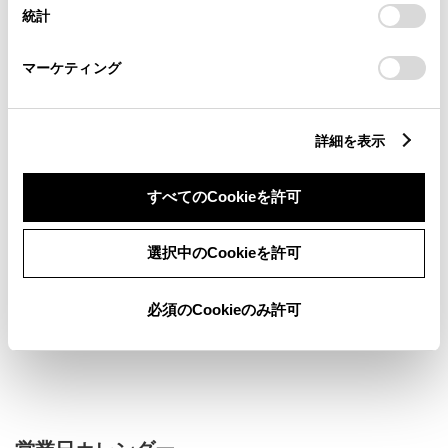
設定の変更、同意を撤回したりするにあたっては、当社の
統計
「
Cookie（クッキー）情報の取り扱いについて
」をご覧くだ
さい。
マーケティング
新車
中古車
サービス
軽自動車
詳細を表示
バリアフリー/多目的駐車場
G-Station
すべてのCookieを許可
車検・整備・メンテナンス取
子供110番
扱店
ベビーシート（おむつ交換用
au取扱店
選択中のCookieを許可
シート）
キッズコーナー
Wi-Fi（au）
必須のCookieのみ許可
販売店ウェブサイト