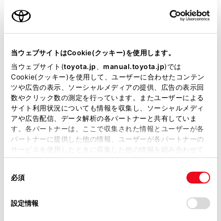
エンジンタイプ
ハイブリッド
駆動方式
2WD FF
当ウェブサイトはCookie(クッキー)を使用します。
展示車
当ウェブサイト(
toyota.jp
、
manual.toyota.jp
)では
Cookie(クッキー)を使用して、ユーザーに合わせたコンテン
ツや広告の表示、ソーシャルメディアの提供、広告の表示回
数やクリック数の測定を行っています。またユーザーによる
サイト利用状況についても情報を収集し、ソーシャルメディ
施設情報・サービス
アや広告配信、データ解析の各パートナーと共有していま
す。各パートナーは、ここで収集された情報とユーザーが各
パートナーに提供した他の情報、ユーザーが各パートナーの
サービスを使用したときに収集した他の情報を組み合わせて
使用することがあります。当ウェブサイトの使用を続行する
同
とCookie(クッキー)に同意したこととなります。
必須
意
の
「すべてのCookieを許可」をクリックすることで、お客様の
選
デバイスにすべてのCookie(クッキー)が保存されることに同
設定情報
択
意したことになります。Cookie(クッキー)のオプトアウト、