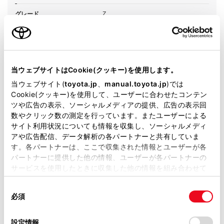
グレード
Z
カラー
ファイアークォーツレッドメタリック
エンジンタイプ
ガソリン
当ウェブサイトはCookie(クッキー)を使用します。
駆動方式
2WD FF
当ウェブサイト(
toyota.jp
、
manual.toyota.jp
)では
Cookie(クッキー)を使用して、ユーザーに合わせたコンテン
試乗予約
ツや広告の表示、ソーシャルメディアの提供、広告の表示回
数やクリック数の測定を行っています。またユーザーによる
サイト利用状況についても情報を収集し、ソーシャルメディ
アや広告配信、データ解析の各パートナーと共有していま
す。各パートナーは、ここで収集された情報とユーザーが各
パートナーに提供した他の情報、ユーザーが各パートナーの
施設情報・サービス
サービスを使用したときに収集した他の情報を組み合わせて
使用することがあります。当ウェブサイトの使用を続行する
同
とCookie(クッキー)に同意したこととなります。
必須
意
の
「すべてのCookieを許可」をクリックすることで、お客様の
選
デバイスにすべてのCookie(クッキー)が保存されることに同
設定情報