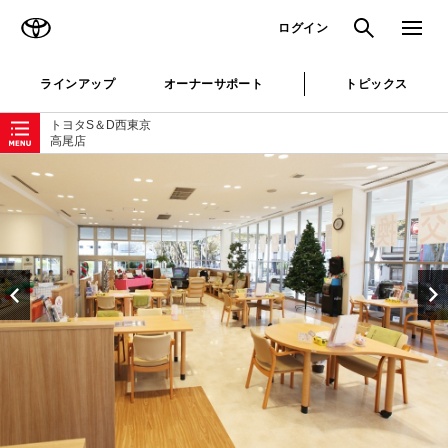
TOYOTA
検索
メニュ
ログイン
ラインアップ
オーナーサポート
トピックス
ローカルナビゲーション
トヨタS＆D西東京
高尾店