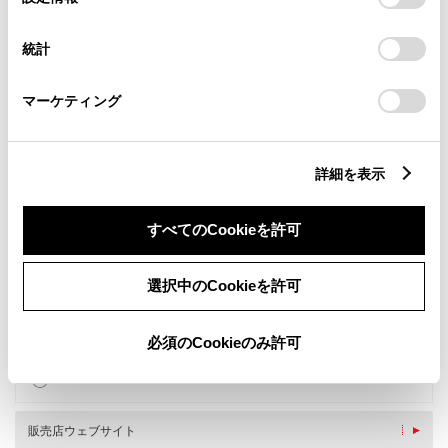
択
意したことになります。Cookie(クッキー)のオプトアウト、
設定の変更、同意を撤回したりするにあたっては、当社の
統計
「
Cookie（クッキー）情報の取り扱いについて
」をご覧くだ
さい。
マーケティング
詳細を表示
新車
サービス
軽自動車
すべてのCookieを許可
授乳室
バリアフリー/多目的トイレ
選択中のCookieを許可
WiFi
G-Station
子供110番
災害帰宅支援
必須のCookieのみ許可
車検・整備・メンテナンス取
ベビーシート（おむつ交換用
扱店
シート）
キッズコーナー
販売店ウェブサイト