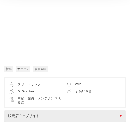
新車
サービス
軽自動車
フリードリンク
WiFi
G-Station
子供110番
車検・整備・メンテナンス取
扱店
販売店ウェブサイト