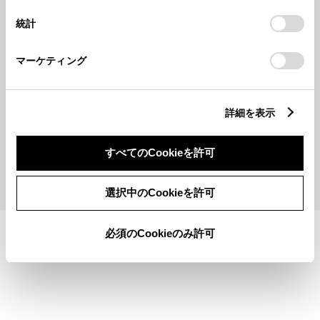
設定の変更、同意を撤回したりするにあたっては、当社の
統計
「
Cookie（クッキー）情報の取り扱いについて
」をご覧くだ
さい。
マーケティング
2023330
2023323
🌸小技のご紹介！ その1🌸
ご納車させていただいたお客様の
詳細を表示
後日談✨
すべてのCookieを許可
もっとみる
選択中のCookieを許可
必須のCookieのみ許可
施設情報・サービス