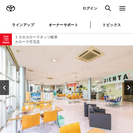
TOYOTA
検索
メニュ
ログイン
ラインアップ
オーナーサポート
トピックス
ローカルナビゲーション
トヨタカローラネッツ岐阜
カローラ可児店