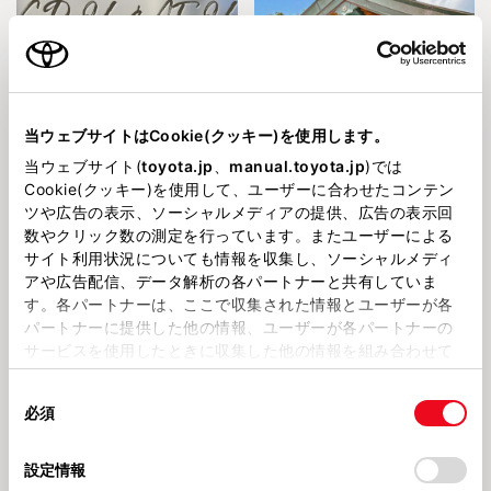
当ウェブサイトはCookie(クッキー)を使用します。
2023518
2023427
当ウェブサイト(
toyota.jp
、
manual.toyota.jp
)では
「GR86&AE86」
✨店舗スタッフの休日 その2✨
Cookie(クッキー)を使用して、ユーザーに合わせたコンテン
ツや広告の表示、ソーシャルメディアの提供、広告の表示回
数やクリック数の測定を行っています。またユーザーによる
サイト利用状況についても情報を収集し、ソーシャルメディ
アや広告配信、データ解析の各パートナーと共有していま
す。各パートナーは、ここで収集された情報とユーザーが各
パートナーに提供した他の情報、ユーザーが各パートナーの
サービスを使用したときに収集した他の情報を組み合わせて
使用することがあります。当ウェブサイトの使用を続行する
同
とCookie(クッキー)に同意したこととなります。
2023425
202348
✨店舗スタッフの休日 その1✨
ご納車✨
必須
意
の
「すべてのCookieを許可」をクリックすることで、お客様の
選
デバイスにすべてのCookie(クッキー)が保存されることに同
設定情報
択
意したことになります。Cookie(クッキー)のオプトアウト、