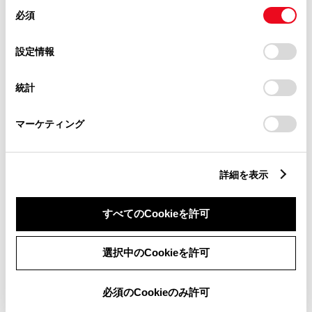
同
とCookie(クッキー)に同意したこととなります。
必須
意
の
「すべてのCookieを許可」をクリックすることで、お客様の
バリアフリー/多目的駐車場
子供110番
選
デバイスにすべてのCookie(クッキー)が保存されることに同
設定情報
車検・整備・メンテナンス取
択
意したことになります。Cookie(クッキー)のオプトアウト、
扱店
設定の変更、同意を撤回したりするにあたっては、当社の
統計
「
Cookie（クッキー）情報の取り扱いについて
」をご覧くだ
販売店ウェブサイト
さい。
マーケティング
詳細を表示
営業日カレンダー
すべてのCookieを許可
選択中のCookieを許可
必須のCookieのみ許可