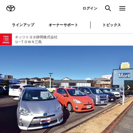
TOYOTA
検索
メニュ
ログイン
ラインアップ
オーナーサポート
トピックス
ローカルナビゲーション
ネッツトヨタ静岡株式会社
Ｕ−ＴＯＷＮ三島