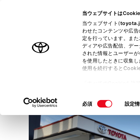
TOYOTA
当ウェブサイトはCooki
当ウェブサイト(
toyota.
わせたコンテンツや広告
ラインアップ
オーナーサポート
トピックス
定を行っています。また
ディアや広告配信、デー
された情報とユーザーが
店舗トップ
スタッフ紹介
を使用したときに収集し
使用を続行するとCook
ネッツトヨタ南海株式会社
「すべてのCookieを
ー)が保存されることに同
更、同意を撤回したりす
同
必須
設定情
て
」をご覧ください。
意
の
選
択