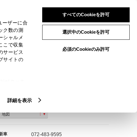
検索
メニュー
ログイン
すべてのCookieを許可
、ユーザーに合
ック数の測
選択中のCookieを許可
ーシャルメ
ここで収集
必須のCookieのみ許可
のサービス
ご購入相談
ブサイトの
ie(クッキ
、設定の変
扱いについ
詳細を表示
大阪府泉南市信達市場２０１８−１
地図
新車
072-483-9595