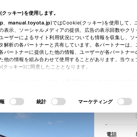
e(クッキー)を使用します。
jp
、
manual.toyota.jp
)ではCookie(クッキー)を使用して
の表示、ソーシャルメディアの提供、広告の表示回数やクリ
ユーザーによるサイト利用状況についても情報を収集し、ソ
タ解析の各パートナーと共有しています。各パートナーは、
各パートナーに提供した他の情報、ユーザーが各パートナー
た他の情報を組み合わせて使用することがあります。当ウェ
ie(クッキー)に同意したこととなります。
泉南店
許可」をクリックすることで、お客様のデバイスにすべてのCook
意したことになります。Cookie(クッキー)のオプトアウト
るにあたっては、当社の「
Cookie（クッキー）情報の取り
報
統計
マーケティング
住所
電話