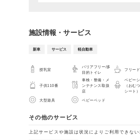
施設情報・サービス
新車
サービス
軽自動車
バリアフリー/多
授乳室
フリー
目的トイレ
車検・整備・メ
ベビー
子供110番
ンテナンス取扱
（おむ
店
シート
大型遊具
ベビーベッド
その他のサービス
上記サービスや施設は状況によりご利用できない