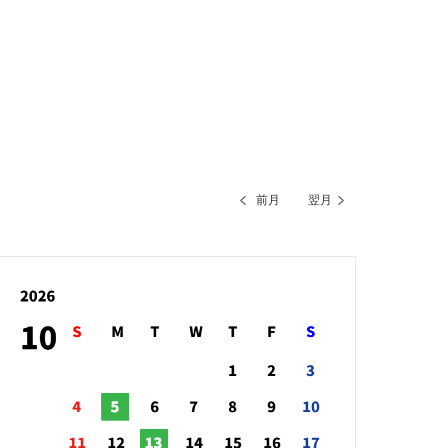
前月
翌月