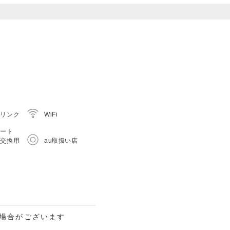
ドリンク
WiFi
シート
au取扱い店
つ交換用
）
場合がございます