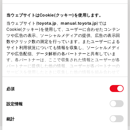
当ウェブサイトはCookie(クッキー)を使用します。
当ウェブサイト(
toyota.jp
、
manual.toyota.jp
)では
Cookie(クッキー)を使用して、ユーザーに合わせたコンテン
ツや広告の表示、ソーシャルメディアの提供、広告の表示回
数やクリック数の測定を行っています。またユーザーによる
202647
202635
サイト利用状況についても情報を収集し、ソーシャルメディ
社員の愛車紹介！！〈第２弾〉
社員の愛車紹介！！
アや広告配信、データ解析の各パートナーと共有していま
す。各パートナーは、ここで収集された情報とユーザーが各
パートナーに提供した他の情報、ユーザーが各パートナーの
サービスを使用したときに収集した他の情報を組み合わせて
使用することがあります。当ウェブサイトの使用を続行する
同
とCookie(クッキー)に同意したこととなります。
必須
意
の
「すべてのCookieを許可」をクリックすることで、お客様の
選
デバイスにすべてのCookie(クッキー)が保存されることに同
設定情報
202621
択
意したことになります。Cookie(クッキー)のオプトアウト、
ブログ始めます！
設定の変更、同意を撤回したりするにあたっては、当社の
統計
「
Cookie（クッキー）情報の取り扱いについて
」をご覧くだ
さい。