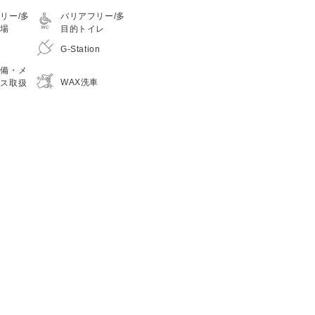
リー/多
バリアフリー/多
車場
目的トイレ
G-Station
整備・メ
WAX洗車
ンス取扱