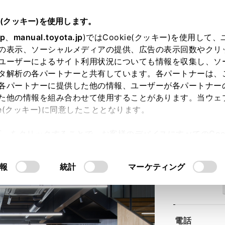
e(クッキー)を使用します。
jp
、
manual.toyota.jp
)ではCookie(クッキー)を使用して
の表示、ソーシャルメディアの提供、広告の表示回数やクリ
ユーザーによるサイト利用状況についても情報を収集し、ソ
タ解析の各パートナーと共有しています。各パートナーは、
各パートナーに提供した他の情報、ユーザーが各パートナー
た他の情報を組み合わせて使用することがあります。当ウェ
ie(クッキー)に同意したこととなります。
西神中央店
許可」をクリックすることで、お客様のデバイスにすべてのCook
意したことになります。Cookie(クッキー)のオプトアウト
るにあたっては、当社の「
Cookie（クッキー）情報の取り
報
統計
マーケティング
住所
電話