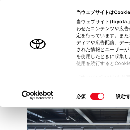
TOYOTA
当ウェブサイトはCooki
当ウェブサイト(
toyota.
わせたコンテンツや広告
ラインアップ
オーナーサポート
トピックス
定を行っています。また
ディアや広告配信、デー
された情報とユーザーが
店舗トップ
スタッフ紹介
ショップブログ
を使用したときに収集し
使用を続行するとCook
ネッツトヨタ兵庫株式会社
「すべてのCookieを
ー)が保存されることに同
更、同意を撤回したりす
同
必須
設定情
て
」をご覧ください。
意
の
選
択