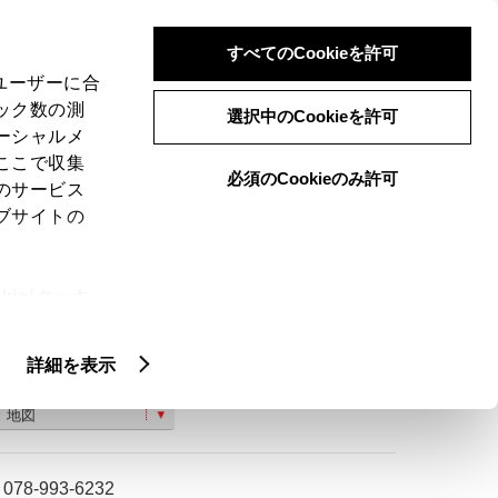
検索
メニュー
ログイン
すべてのCookieを許可
、ユーザーに合
ック数の測
選択中のCookieを許可
ーシャルメ
ここで収集
必須のCookieのみ許可
のサービス
ご購入相談
ブサイトの
ie(クッキ
、設定の変
扱いについ
詳細を表示
兵庫県神戸市西区糀台５−２−１１
地図
078-993-6232