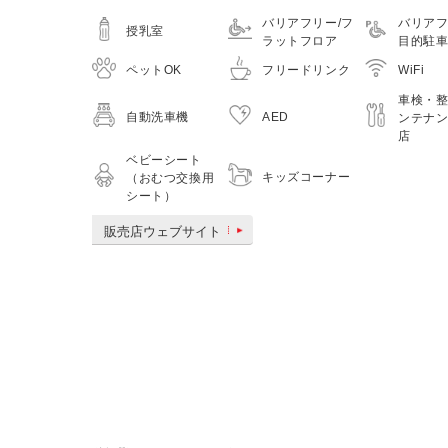
バリアフリー/フ
バリアフ
授乳室
ラットフロア
目的駐
ペットOK
フリードリンク
WiFi
車検・
自動洗車機
AED
ンテナ
店
ベビーシート
キッズコーナー
（おむつ交換用
シート）
販売店ウェブサイト