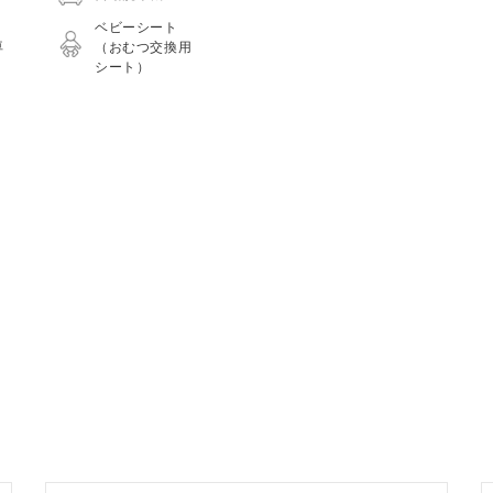
ベビーシート
車
（おむつ交換用
シート）