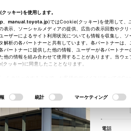
e(クッキー)を使用します。
jp
、
manual.toyota.jp
)ではCookie(クッキー)を使用して
の表示、ソーシャルメディアの提供、広告の表示回数やクリ
ユーザーによるサイト利用状況についても情報を収集し、ソ
タ解析の各パートナーと共有しています。各パートナーは、
各パートナーに提供した他の情報、ユーザーが各パートナー
た他の情報を組み合わせて使用することがあります。当ウェ
ie(クッキー)に同意したこととなります。
姫路花田店
許可」をクリックすることで、お客様のデバイスにすべてのCook
意したことになります。Cookie(クッキー)のオプトアウト
るにあたっては、当社の「
Cookie（クッキー）情報の取り
報
統計
マーケティング
住所
電話