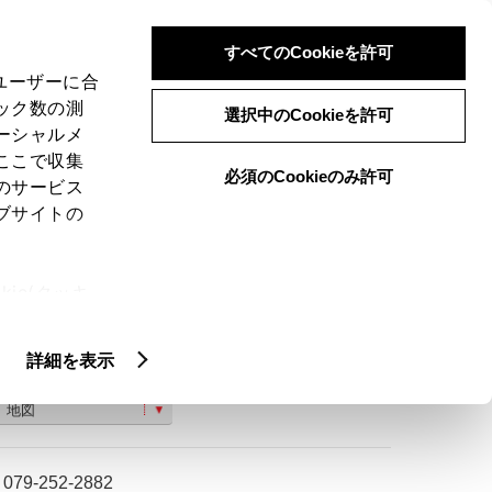
検索
メニュー
ログイン
すべてのCookieを許可
、ユーザーに合
ック数の測
選択中のCookieを許可
ーシャルメ
ここで収集
必須のCookieのみ許可
のサービス
ご購入相談
ブサイトの
ie(クッキ
、設定の変
扱いについ
詳細を表示
兵庫県姫路市花田町一本松１０１
地図
079-252-2882