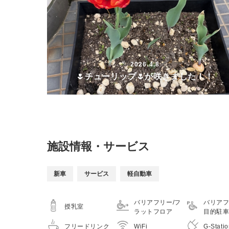
2026.4.8
🌷チューリップ🌷が咲きました！！
施設情報・サービス
新車
サービス
軽自動車
バリアフリー/フ
バリアフ
授乳室
ラットフロア
目的駐
フリードリンク
WiFi
G-Stati