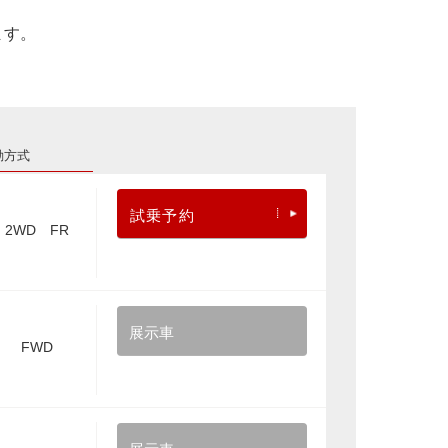
ます。
動方式
試乗予約
2WD FR
展示車
FWD