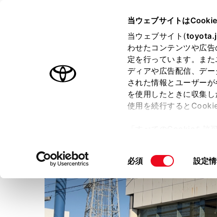
TOYOTA
当ウェブサイトはCooki
当ウェブサイト(
toyota.
わせたコンテンツや広告
ラインアップ
オーナーサポート
トピックス
定を行っています。また
ディアや広告配信、デー
された情報とユーザーが
店舗トップ
スタッフ紹介
ショップブログ
を使用したときに収集し
使用を続行するとCook
ネッツトヨタ兵庫株式会社
「すべてのCookieを
ー)が保存されることに同
更、同意を撤回したりす
同
必須
設定情
て
」をご覧ください。
意
の
選
択