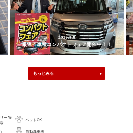
2026.3.8
厳選４車種コンパクトフェア開催中！！
もっとみる
リー/多
ペットOK
車場
on
自動洗車機