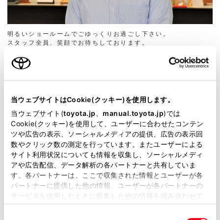
明るいショールームでごゆっくりお過ごし下さい。
スタッフ全員、笑顔でお待ちしております。
榎原 伸幸
店長
当ウェブサイトはCookie(クッキー)を使用します。
当ウェブサイト(
toyota.jp
、
manual.toyota.jp
)では
Cookie(クッキー)を使用して、ユーザーに合わせたコンテン
ツや広告の表示、ソーシャルメディアの提供、広告の表示回
数やクリック数の測定を行っています。またユーザーによる
サイト利用状況についても情報を収集し、ソーシャルメディ
西 英俊
岩崎 健二
営業スタッフ
テクニカルコンサルタント
アや広告配信、データ解析の各パートナーと共有していま
車のことなら何でもご相談下さい。
カスタマイズから修理のことまでオールマイ
す。各パートナーは、ここで収集された情報とユーザーが各
親しみやすさと笑顔でお迎えいたします。
ティにサポートさせて頂きます。
パートナーに提供した他の情報、ユーザーが各パートナーの
お気軽にご相談ください。ご来店お待ちして
サービスを使用したときに収集した他の情報を組み合わせて
おります。
使用することがあります。当ウェブサイトの使用を続行する
同
とCookie(クッキー)に同意したこととなります。