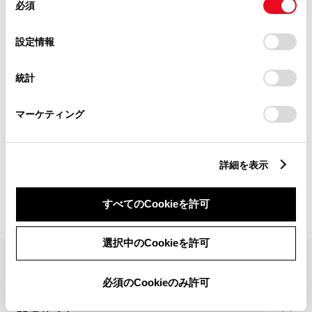
必須
意
の
「すべてのCookieを許可」をクリックすることで、お客様の
選
デバイスにすべてのCookie(クッキー)が保存されることに同
設定情報
択
意したことになります。Cookie(クッキー)のオプトアウト、
設定の変更、同意を撤回したりするにあたっては、当社の
統計
「
Cookie（クッキー）情報の取り扱いについて
」をご覧くだ
_
さい。
フロアスタッフ
マーケティング
橋本店は元気と笑顔いっぱいのお店です！！
美味しいお飲物もご用意しておりますので、
お気軽にお立ち寄りください。
ご来店心よりお待ちしております。
詳細を表示
すべてのCookieを許可
選択中のCookieを許可
FAQ・お問い合わせ
必須のCookieのみ許可