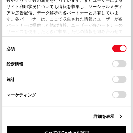
数やクリック数の測定を行っています。またユーザーによる
PICK UP
サイト利用状況についても情報を収集し、ソーシャルメディ
アや広告配信、データ解析の各パートナーと共有していま
す。各パートナーは、ここで収集された情報とユーザーが各
パートナーに提供した他の情報、ユーザーが各パートナーの
サービスを使用したときに収集した他の情報を組み合わせて
使用することがあります。当ウェブサイトの使用を続行する
同
とCookie(クッキー)に同意したこととなります。
必須
意
の
「すべてのCookieを許可」をクリックすることで、お客様の
選
デバイスにすべてのCookie(クッキー)が保存されることに同
設定情報
択
意したことになります。Cookie(クッキー)のオプトアウト、
施設情報・サービス
設定の変更、同意を撤回したりするにあたっては、当社の
統計
「
Cookie（クッキー）情報の取り扱いについて
」をご覧くだ
さい。
マーケティング
詳細を表示
すべてのCookieを許可