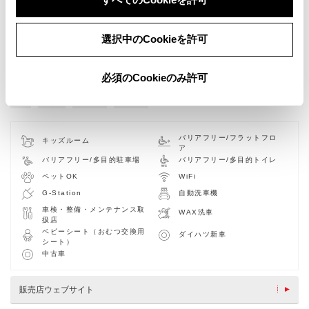
選択中のCookieを許可
必須のCookieのみ許可
新車
中古車
サービス
軽自動車
バリアフリー/フラットフロ
キッズルーム
ア
バリアフリー/多目的駐車場
バリアフリー/多目的トイレ
ペットOK
WiFi
G-Station
自動洗車機
車検・整備・メンテナンス取
WAX洗車
扱店
ベビーシート（おむつ交換用
ダイハツ新車
シート）
中古車
販売店ウェブサイト