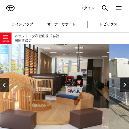
TOYOTA
検索
メニュ
ログイン
ラインアップ
オーナーサポート
トピックス
ローカルナビゲーション
ネッツトヨタ和歌山株式会社
国体道路店