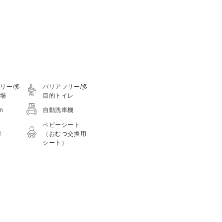
リー/多
バリアフリー/多
車場
目的トイレ
on
自動洗車機
ベビーシート
車
（おむつ交換用
シート）