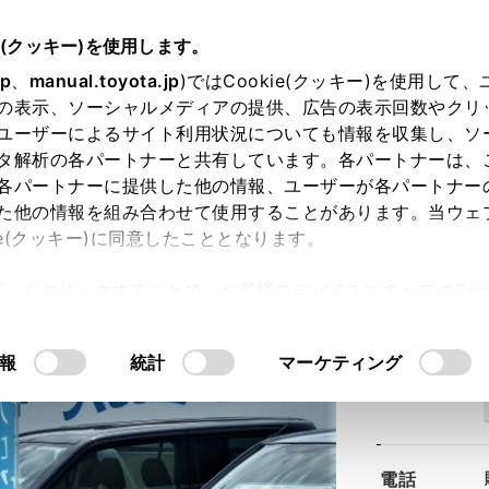
e(クッキー)を使用します。
jp
、
manual.toyota.jp
)ではCookie(クッキー)を使用して
の表示、ソーシャルメディアの提供、広告の表示回数やクリ
ユーザーによるサイト利用状況についても情報を収集し、ソ
タ解析の各パートナーと共有しています。各パートナーは、
各パートナーに提供した他の情報、ユーザーが各パートナー
た他の情報を組み合わせて使用することがあります。当ウェ
ie(クッキー)に同意したこととなります。
浜田店
許可」をクリックすることで、お客様のデバイスにすべてのCook
意したことになります。Cookie(クッキー)のオプトアウト
るにあたっては、当社の「
Cookie（クッキー）情報の取り
報
統計
マーケティング
住所
電話