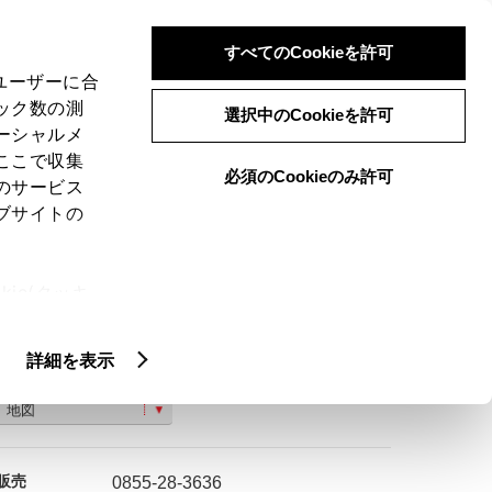
検索
メニュー
ログイン
すべてのCookieを許可
、ユーザーに合
ック数の測
選択中のCookieを許可
ーシャルメ
ここで収集
必須のCookieのみ許可
のサービス
ご購入相談
ブサイトの
ie(クッキ
、設定の変
扱いについ
詳細を表示
島根県浜田市下府町８９５−４
地図
販売
0855-28-3636