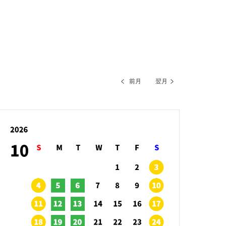
前月
翌月