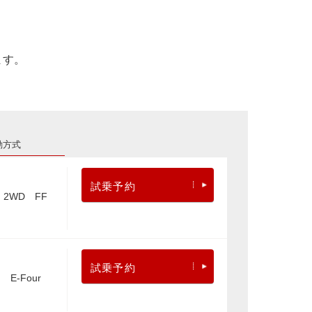
ます。
動方式
試乗予約
2WD FF
試乗予約
E-Four