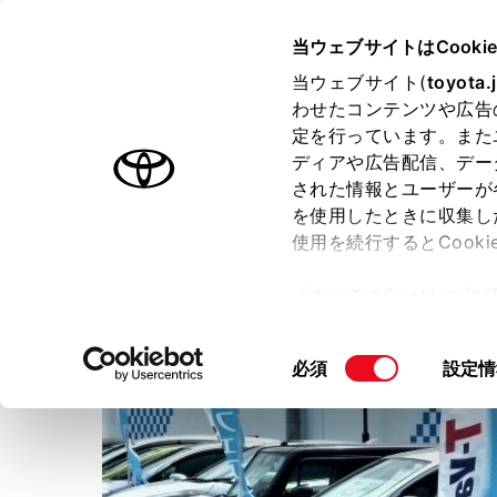
TOYOTA
当ウェブサイトはCooki
当ウェブサイト(
toyota.
わせたコンテンツや広告
ラインアップ
オーナーサポート
トピックス
定を行っています。また
ディアや広告配信、デー
された情報とユーザーが
店舗トップ
を使用したときに収集し
使用を続行するとCook
ネッツトヨタ島根株式会社
「すべてのCookieを
ー)が保存されることに同
更、同意を撤回したりす
同
必須
設定情
て
」をご覧ください。
意
の
選
択