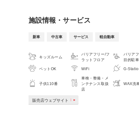
施設情報・サービス
新車
中古車
サービス
軽自動車
バリアフリー/フ
バリアフ
キッズルーム
ラットフロア
目的駐
ペットOK
WiFi
G-Stati
車検・整備・メ
子供110番
WAX洗
ンテナンス取扱
店
販売店ウェブサイト