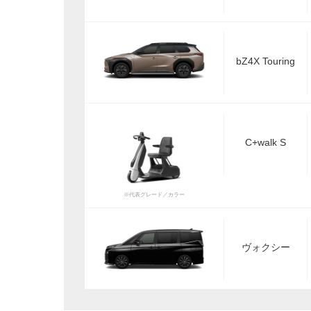
bZ4X Touring
C+walk S
※代表グレード／カラー
ヴォクシー