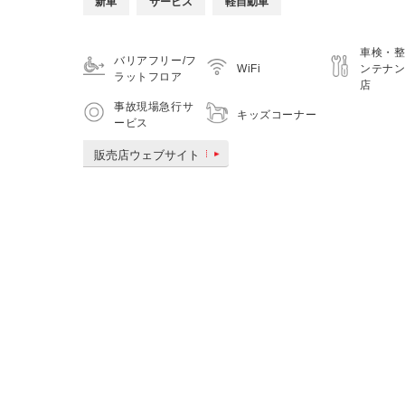
新車
サービス
軽自動車
車検・
バリアフリー/フ
WiFi
ンテナ
ラットフロア
店
事故現場急行サ
キッズコーナー
ービス
販売店ウェブサイト