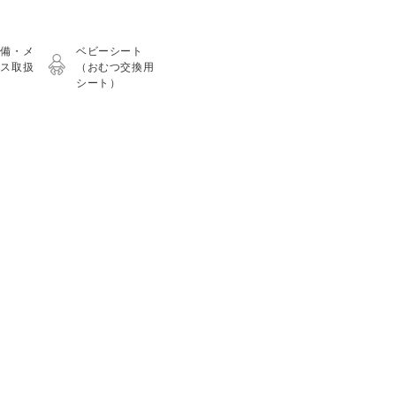
整備・メ
ベビーシート
ンス取扱
（おむつ交換用
シート）