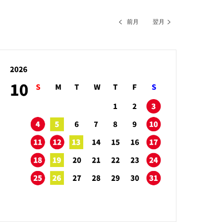
前月
翌月