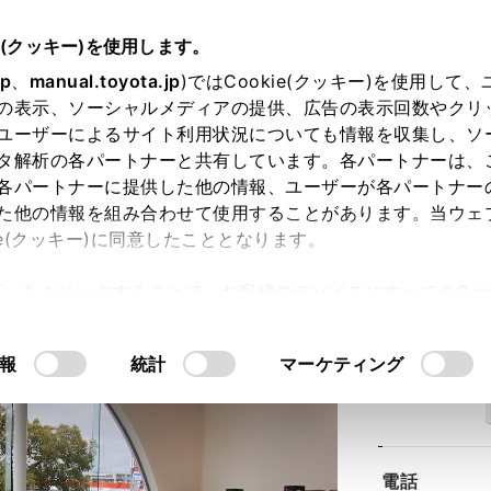
e(クッキー)を使用します。
jp
、
manual.toyota.jp
)ではCookie(クッキー)を使用して
の表示、ソーシャルメディアの提供、広告の表示回数やクリ
ユーザーによるサイト利用状況についても情報を収集し、ソ
タ解析の各パートナーと共有しています。各パートナーは、
各パートナーに提供した他の情報、ユーザーが各パートナー
た他の情報を組み合わせて使用することがあります。当ウェ
ie(クッキー)に同意したこととなります。
野田店
許可」をクリックすることで、お客様のデバイスにすべてのCook
意したことになります。Cookie(クッキー)のオプトアウト
るにあたっては、当社の「
Cookie（クッキー）情報の取り
報
統計
マーケティング
住所
電話