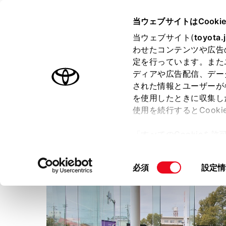
TOYOTA
当ウェブサイトはCooki
当ウェブサイト(
toyota.
わせたコンテンツや広告
ラインアップ
オーナーサポート
トピックス
定を行っています。また
ディアや広告配信、デー
された情報とユーザーが
店舗トップ
を使用したときに収集し
使用を続行するとCook
ネッツトヨタ岡山株式会社
「すべてのCookieを
ー)が保存されることに同
更、同意を撤回したりす
同
必須
設定情
て
」をご覧ください。
意
の
選
択