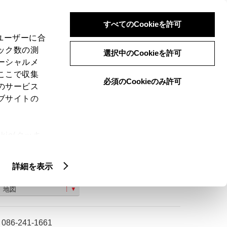
検索
メニュー
ログイン
すべてのCookieを許可
、ユーザーに合
ック数の測
選択中のCookieを許可
ーシャルメ
ここで収集
必須のCookieのみ許可
のサービス
ご購入相談
ブサイトの
ie(クッキ
、設定の変
扱いについ
詳細を表示
岡山市北区西古松西町９−２９
地図
086-241-1661