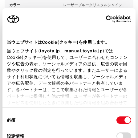
カラー
レーザーブルークリスタルシャイン
エンジンタイプ
ハイブリッド
駆動方式
2WD FF
当ウェブサイトはCookie(クッキー)を使用します。
試乗予約
当ウェブサイト(
toyota.jp
、
manual.toyota.jp
)では
Cookie(クッキー)を使用して、ユーザーに合わせたコンテン
ツや広告の表示、ソーシャルメディアの提供、広告の表示回
数やクリック数の測定を行っています。またユーザーによる
サイト利用状況についても情報を収集し、ソーシャルメディ
アや広告配信、データ解析の各パートナーと共有していま
施設情報・サービス
す。各パートナーは、ここで収集された情報とユーザーが各
パートナーに提供した他の情報、ユーザーが各パートナーの
サービスを使用したときに収集した他の情報を組み合わせて
使用することがあります。当ウェブサイトの使用を続行する
同
とCookie(クッキー)に同意したこととなります。
必須
意
の
「すべてのCookieを許可」をクリックすることで、お客様の
選
デバイスにすべてのCookie(クッキー)が保存されることに同
設定情報