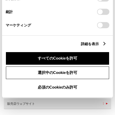
択
意したことになります。Cookie(クッキー)のオプトアウト、
設定の変更、同意を撤回したりするにあたっては、当社の
統計
「
Cookie（クッキー）情報の取り扱いについて
」をご覧くだ
さい。
マーケティング
詳細を表示
新車
サービス
軽自動車
すべてのCookieを許可
バリアフリー/フラットフロ
バリアフリー/多目的駐車場
ア
バリアフリー/多目的トイレ
WiFi
選択中のCookieを許可
G-Station
自動洗車機
車検・整備・メンテナンス取
ベビーシート（おむつ交換用
扱店
シート）
必須のCookieのみ許可
事故現場急行サービス
キッズコーナー
販売店ウェブサイト