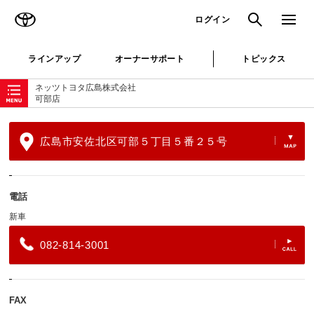
TOYOTA
検索
メニュ
ログイン
ラインアップ
オーナーサポート
トピックス
ローカルナビゲーション
ネッツトヨタ広島株式会社
可部店
広島市安佐北区可部５丁目５番２５号
電話
新車
082-814-3001
FAX