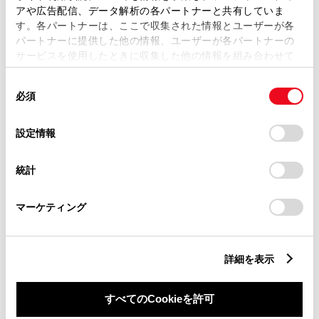
アや広告配信、データ解析の各パートナーと共有していま
す。各パートナーは、ここで収集された情報とユーザーが各
パートナーに提供した他の情報、ユーザーが各パートナーの
サービスを使用したときに収集した他の情報を組み合わせて
使用することがあります。当ウェブサイトの使用を続行する
同
とCookie(クッキー)に同意したこととなります。
必須
意
の
「すべてのCookieを許可」をクリックすることで、お客様の
選
デバイスにすべてのCookie(クッキー)が保存されることに同
設定情報
択
意したことになります。Cookie(クッキー)のオプトアウト、
設定の変更、同意を撤回したりするにあたっては、当社の
統計
「
Cookie（クッキー）情報の取り扱いについて
」をご覧くだ
さい。
マーケティング
新車
サービス
軽自動車
販売店ウェブサイト
詳細を表示
すべてのCookieを許可